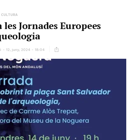
CULTURA
 les Jornades Europees
queologia
ó
12, juny, 2024 - 18:04