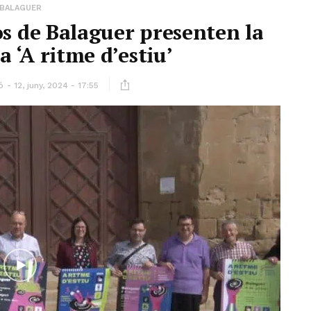
BALAGUER
os de Balaguer presenten la
 ‘A ritme d’estiu’
ó
12, juny, 2024 - 17:55