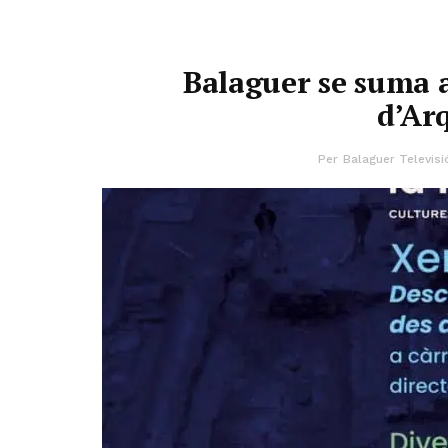
Balaguer se suma a
d’Ar
Per
Balaguer Televisi