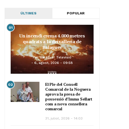
ÚLTIMES
POPULAR
01
Un incendi crema 4.000 metres
quadrats a la deixalleria de
Balaguer
Per
Balaguer Televisió
6, agost, 2026 - 09:58
El Ple del Consell
02
Comarcal de la Noguera
aprova la presa de
possessió d’Imma Sellart
com a nova consellera
comarcal
31, juliol, 2026 - 14:03