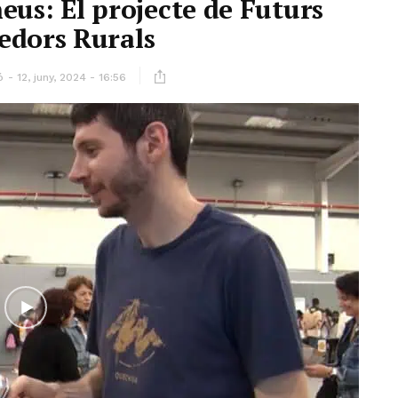
eus: El projecte de Futurs
dors Rurals
ó
12, juny, 2024 - 16:56