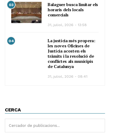
Balaguer busca limitar els
03
horaris dels locals
comercials
31, juliol, 2026 - 13:58
La justícia més propera:
04
les noves Oficines de
Justícia acosten els
tràmits i la resolució de
conflictes als municipis
de Catalunya
31, juliol, 2026 - 08:41
CERCA