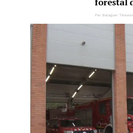
forestal 
Per
Balaguer Televisi