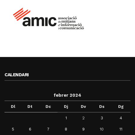
CALENDARI
febrer 2024
Dl
Dt
Dc
Dj
Dv
Ds
Dg
1
2
3
4
5
6
7
8
9
10
11