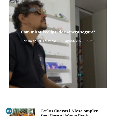
Com mirar l’eclipsi de manera segura?
Per
Balaguer Televisió
10, agost, 2026 - 13:19
Carlos Cuevas i Alosa omplen
02
Sant Pere al (z)ona Ponts