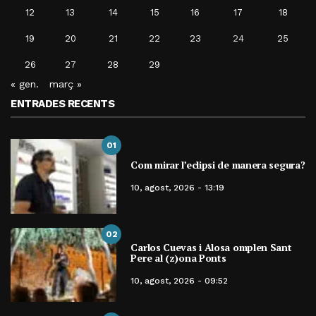
12
13
14
15
16
17
18
19
20
21
22
23
24
25
26
27
28
29
« gen.
març »
ENTRADES RECENTS
01
Com mirar l’eclipsi de manera segura?
10, agost, 2026 - 13:19
02
Carlos Cuevas i Alosa omplen Sant
Pere al (z)ona Ponts
10, agost, 2026 - 09:52