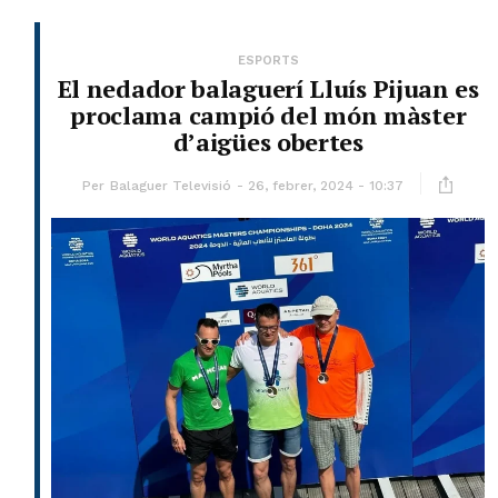
ESPORTS
El nedador balaguerí Lluís Pijuan es
proclama campió del món màster
d’aigües obertes
Per
Balaguer Televisió
26, febrer, 2024 - 10:37