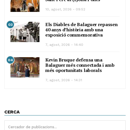
10, agost, 2026 - 09:52
Els Diables de Balaguer repassen
03
40 anys d’història amb una
exposició commemorativa
7, agost, 2026 - 14:40
Kevin Bruque defensa una
04
Balaguer més connectada i amb
més oportunitats laborals
7, agost, 2026 - 14:31
CERCA