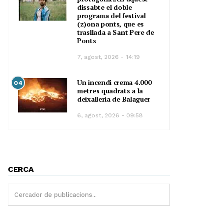
dissabte el doble
programa del festival
(z)ona ponts, que es
trasllada a Sant Pere de
Ponts
7, agost, 2026 - 14:19
Un incendi crema 4.000
04
metres quadrats a la
deixalleria de Balaguer
6, agost, 2026 - 09:58
CERCA