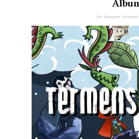
Àlbum
Per
Balaguer Televisió