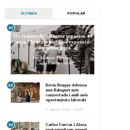
ÚLTIMES
POPULAR
01
Els Diables de Balaguer repassen 40
anys d’història amb una exposició
commemorativa
Per
Balaguer Televisió
7, agost, 2026 - 14:40
Kevin Bruque defensa
02
una Balaguer més
connectada i amb més
oportunitats laborals
7, agost, 2026 - 14:31
Carlos Cuevas i Alosa
03
protagonitzen aquest