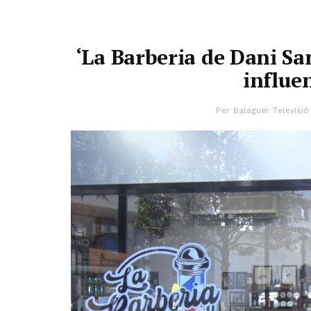
‘La Barberia de Dani Sa
influen
Per
Balaguer Televisió