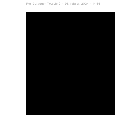
Per
Balaguer Televisió
26, febrer, 2024 - 14:56