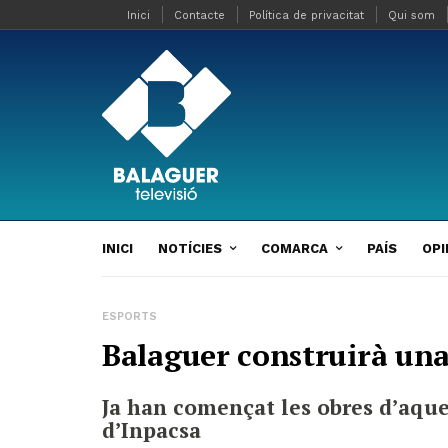
Inici
Contacte
Política de privacitat
Qui som
INICI
NOTÍCIES
COMARCA
PAÍS
OPI
ESPORTS
Balaguer construirà una
Ja han començat les obres d’aques
d’Inpacsa