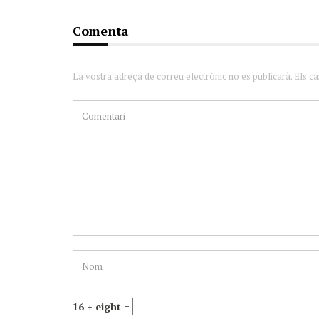
Comenta
La vostra adreça de correu electrònic no es publicarà. Els c
16 + eight =