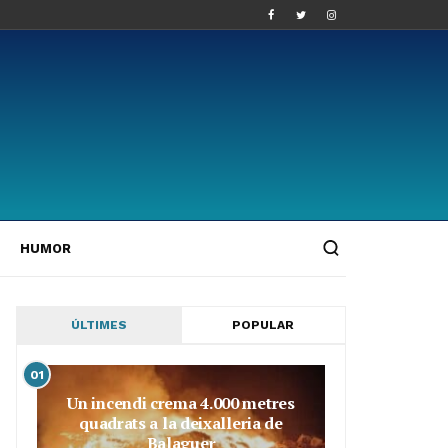
HUMOR
ÚLTIMES
POPULAR
01
Un incendi crema 4.000 metres
quadrats a la deixalleria de
Balaguer