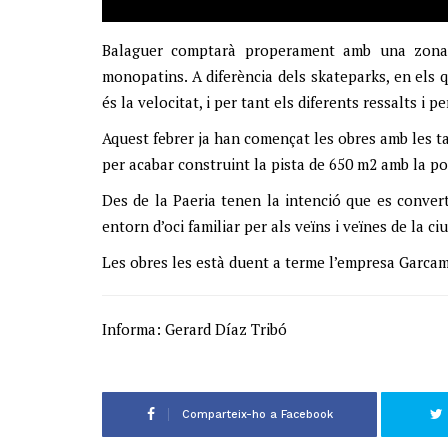
Balaguer comptarà properament amb una zona d
monopatins. A diferència dels skateparks, en els qu
és la velocitat, i per tant els diferents ressalts i
Aquest febrer ja han començat les obres amb les ta
per acabar construint la pista de 650 m2 amb la p
Des de la Paeria tenen la intenció que es conver
entorn d’oci familiar per als veïns i veïnes de la ciu
Les obres les està duent a terme l’empresa Garcam
Informa: Gerard Díaz Tribó
Comparteix-ho a Facebook