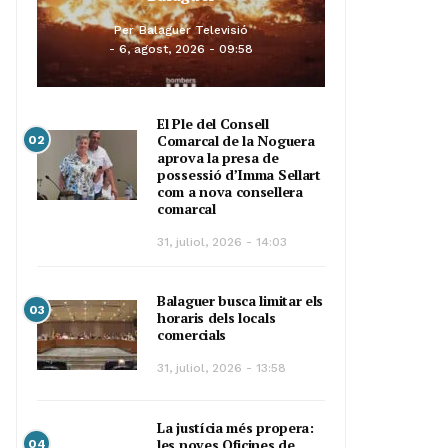
Per
Balaguer Televisió
6, agost, 2026 - 09:58
El Ple del Consell
Comarcal de la Noguera
02
aprova la presa de
possessió d’Imma Sellart
com a nova consellera
comarcal
31, juliol, 2026 - 14:03
Balaguer busca limitar els
03
horaris dels locals
comercials
31, juliol, 2026 - 13:58
La justícia més propera:
les noves Oficines de
04