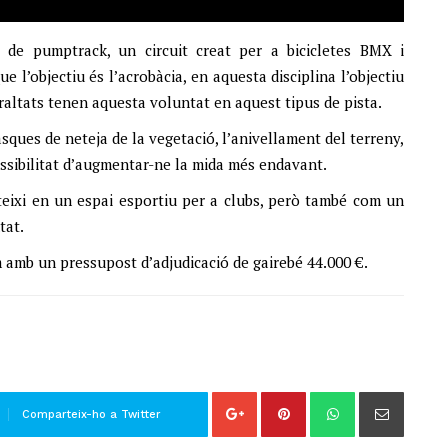
e pumptrack, un circuit creat per a bicicletes BMX i
e l’objectiu és l’acrobàcia, en aquesta disciplina l’objectiu
 peraltats tenen aquesta voluntat en aquest tipus de pista.
sques de neteja de la vegetació, l’anivellament del terreny,
ossibilitat d’augmentar-ne la mida més endavant.
teixi en un espai esportiu per a clubs, però també com un
tat.
 amb un pressupost d’adjudicació de gairebé 44.000 €.
Comparteix-ho a Twitter