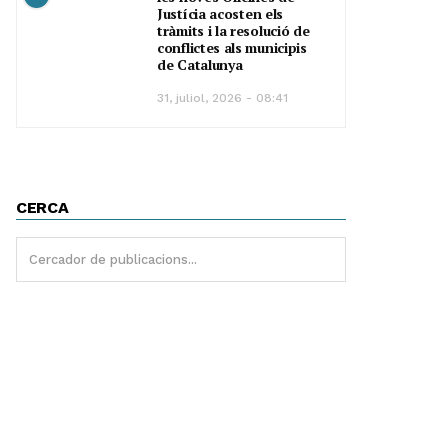
Justícia acosten els
tràmits i la resolució de
conflictes als municipis
de Catalunya
31, juliol, 2026 - 08:41
CERCA