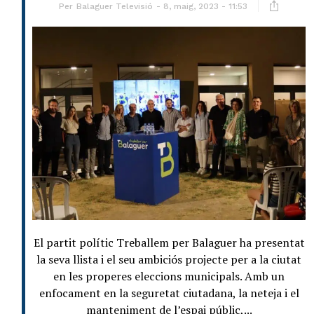
Per
Balaguer Televisió
8, maig, 2023 - 11:53
El partit polític Treballem per Balaguer ha presentat
la seva llista i el seu ambiciós projecte per a la ciutat
en les properes eleccions municipals. Amb un
enfocament en la seguretat ciutadana, la neteja i el
manteniment de l’espai públic,...