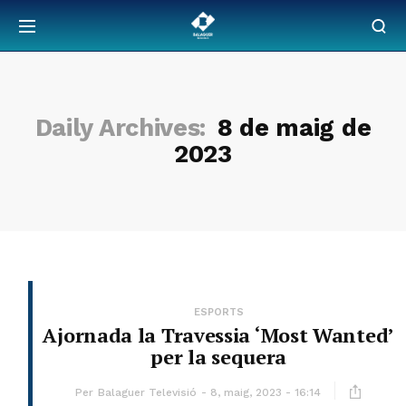
Daily Archives:
8 de maig de
2023
ESPORTS
Ajornada la Travessia ‘Most Wanted’
per la sequera
Per
Balaguer Televisió
8, maig, 2023 - 16:14