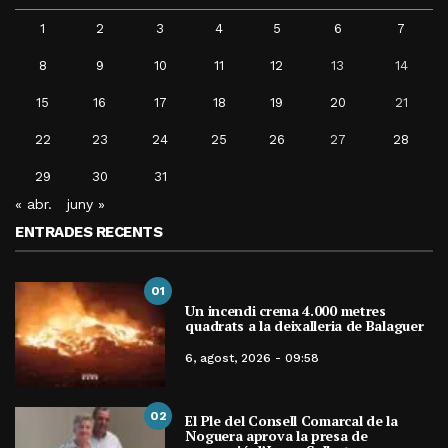
1
2
3
4
5
6
7
8
9
10
11
12
13
14
15
16
17
18
19
20
21
22
23
24
25
26
27
28
29
30
31
« abr.
juny »
ENTRADES RECENTS
01
Un incendi crema 4.000 metres
quadrats a la deixalleria de Balaguer
6, agost, 2026 - 09:58
02
El Ple del Consell Comarcal de la
Noguera aprova la presa de