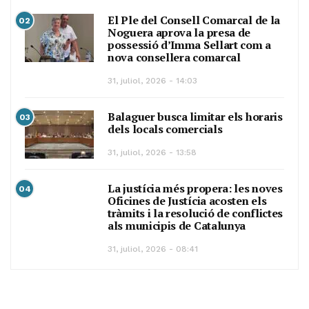
El Ple del Consell Comarcal de la
02
Noguera aprova la presa de
possessió d’Imma Sellart com a
nova consellera comarcal
31, juliol, 2026 - 14:03
Balaguer busca limitar els horaris
03
dels locals comercials
31, juliol, 2026 - 13:58
La justícia més propera: les noves
04
Oficines de Justícia acosten els
tràmits i la resolució de conflictes
als municipis de Catalunya
31, juliol, 2026 - 08:41