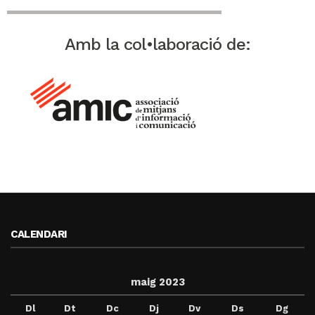
Amb la col•laboració de:
CALENDARI
maig 2023
Dl
Dt
Dc
Dj
Dv
Ds
Dg