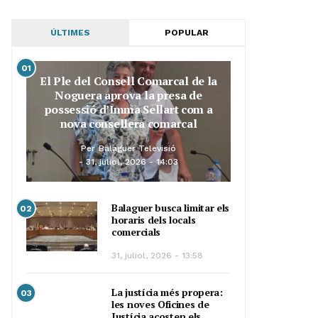
ÚLTIMES
POPULAR
01
El Ple del Consell Comarcal de la
Noguera aprova la presa de
possessió d’Imma Sellart com a
nova consellera comarcal
Per
Balaguer Televisió
31, juliol, 2026 - 14:03
Balaguer busca limitar els
02
horaris dels locals
comercials
31, juliol, 2026 - 13:58
La justícia més propera:
03
les noves Oficines de
Justícia acosten els