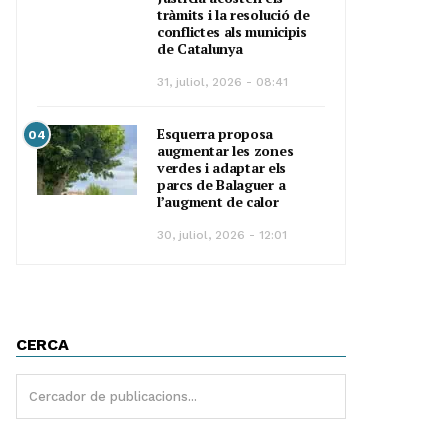
tràmits i la resolució de
conflictes als municipis
de Catalunya
31, juliol, 2026 - 08:41
Esquerra proposa
04
augmentar les zones
verdes i adaptar els
parcs de Balaguer a
l’augment de calor
30, juliol, 2026 - 12:01
CERCA