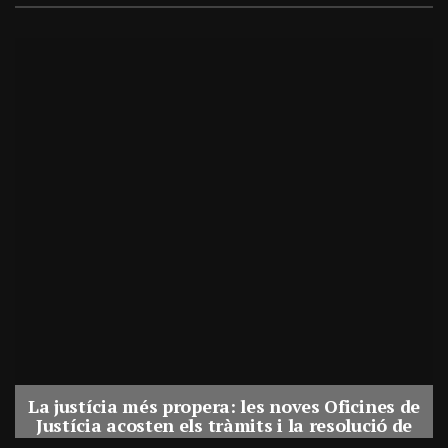
La justícia més propera: les noves Oficines de
Justícia acosten els tràmits i la resolució de
conflictes als municipis de Catalunya