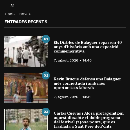
31
« set.
nov. »
ENTRADES RECENTS
01
Els Diables de Balaguer repassen 40
anys d’història amb una exposició
commemorativa
7, agost, 2026 - 14:40
02
Kevin Bruque defensa una Balaguer
més connectada i amb més
oportunitats laborals
7, agost, 2026 - 14:31
03
Carlos Cuevas i Alosa protagonitzen
aquest dissabte el doble programa
del festival (z)ona ponts, que es
trasllada a Sant Pere de Ponts