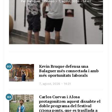
Per
Balaguer Televisió
7, agost, 2026 - 14:40
Kevin Bruque defensa una
02
Balaguer més connectada i amb
més oportunitats laborals
7, agost, 2026 - 14:31
Carlos Cuevas i Alosa
03
protagonitzen aquest dissabte el
doble programa del festival
(z)ona ponts, que es trasllada a