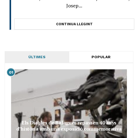
Josep...
CONTINUA LLEGINT
ÚLTIMES
POPULAR
01
Els Diables de Balaguer repassen 40 anys
d’història amb una exposició commemorativa