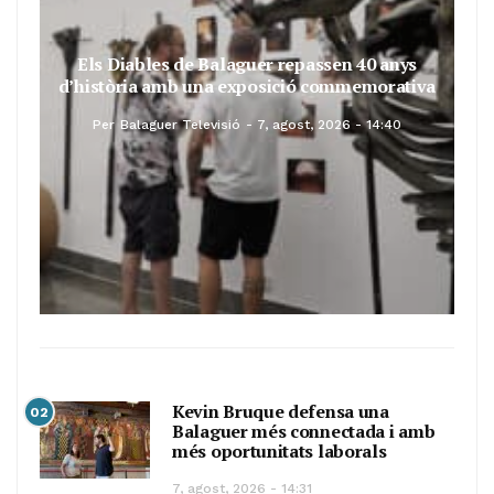
Els Diables de Balaguer repassen 40 anys
d’història amb una exposició commemorativa
Per
Balaguer Televisió
7, agost, 2026 - 14:40
Kevin Bruque defensa una
02
Balaguer més connectada i amb
més oportunitats laborals
7, agost, 2026 - 14:31