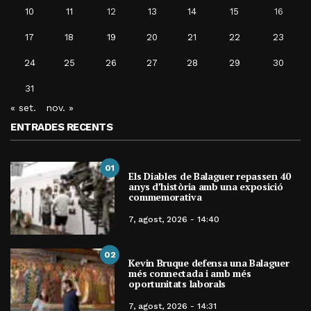
10
11
12
13
14
15
16
17
18
19
20
21
22
23
24
25
26
27
28
29
30
31
« set.
nov. »
ENTRADES RECENTS
01
Els Diables de Balaguer repassen 40
anys d’història amb una exposició
commemorativa
7, agost, 2026 - 14:40
02
Kevin Bruque defensa una Balaguer
més connectada i amb més
oportunitats laborals
7, agost, 2026 - 14:31