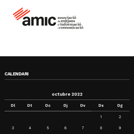
CALENDARI
octubre 2022
Dl
Dt
Dc
Dj
Dv
Ds
Dg
1
2
3
4
5
6
7
8
9