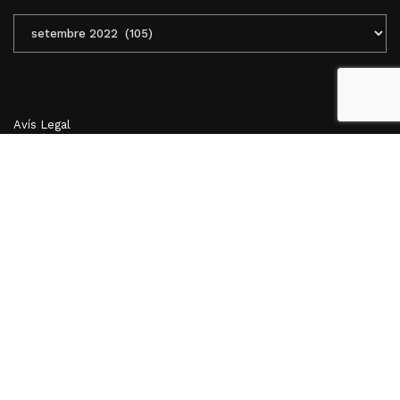
ENTRADES
MENSUALS
Avís Legal
Clàusules Legals
Política de Cookies
DESTACADES