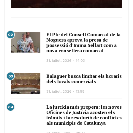
El Ple del Consell Comarcal de la
02
Noguera aprova la presa de
possessió d’Imma Sellart com a
nova consellera comarcal
31, juliol, 2026 - 14:03
Balaguer busca limitar els horaris
03
dels locals comercials
31, juliol, 2026 - 13:58
La justícia més propera: les noves
04
Oficines de Justícia acosten els
tràmits i la resolució de conflictes
als municipis de Catalunya