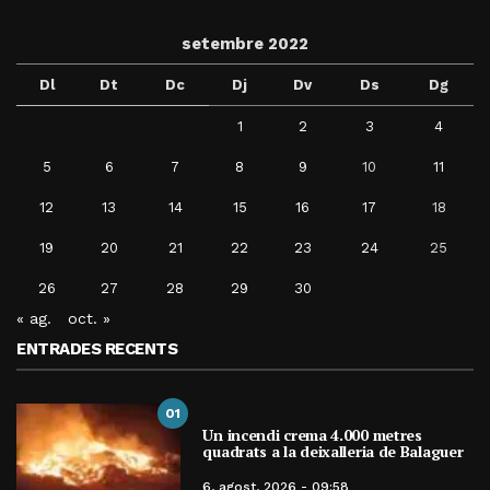
setembre 2022
Dl
Dt
Dc
Dj
Dv
Ds
Dg
1
2
3
4
5
6
7
8
9
10
11
12
13
14
15
16
17
18
19
20
21
22
23
24
25
26
27
28
29
30
« ag.
oct. »
ENTRADES RECENTS
01
Un incendi crema 4.000 metres
quadrats a la deixalleria de Balaguer
6, agost, 2026 - 09:58