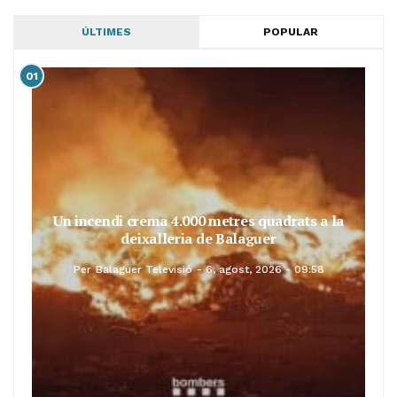
ÚLTIMES
POPULAR
01
Un incendi crema 4.000 metres quadrats a la
deixalleria de Balaguer
Per
Balaguer Televisió
6, agost, 2026 - 09:58