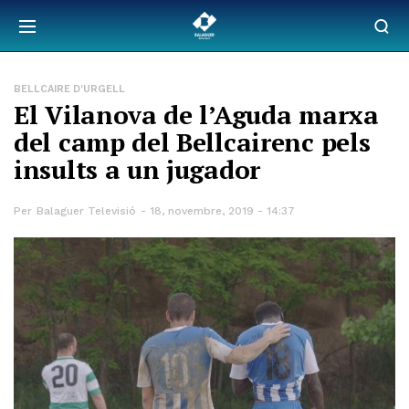
BELLCAIRE D'URGELL
El Vilanova de l’Aguda marxa
del camp del Bellcairenc pels
insults a un jugador
Per
Balaguer Televisió
18, novembre, 2019 - 14:37