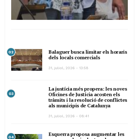
Balaguer busca limitar els horaris
02
dels locals comercials
31, juliol, 2026 - 13:58
La justícia més propera: les noves
Oficines de Justícia acosten els
03
tràmits i la resolució de conflictes
als municipis de Catalunya
31, juliol, 2026 - 08:41
Esquerra proposa augmentar les
04