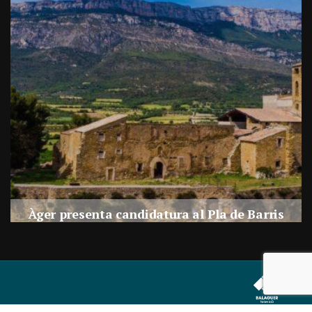
a
Àger presenta candidatura al Pla de Barris
s
Per
Balaguer Televisió
27, juliol, 2026 - 09:42
Correu electrònic:
info@balaguer.tv