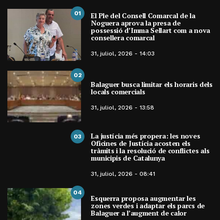
01
El Ple del Consell Comarcal de la
Noguera aprova la presa de
possessió d’Imma Sellart com a nova
consellera comarcal
31, juliol, 2026 - 14:03
02
Balaguer busca limitar els horaris dels
locals comercials
31, juliol, 2026 - 13:58
La justícia més propera: les noves
03
Oficines de Justícia acosten els
tràmits i la resolució de conflictes als
municipis de Catalunya
31, juliol, 2026 - 08:41
04
Esquerra proposa augmentar les
zones verdes i adaptar els parcs de
Balaguer a l’augment de calor