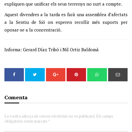
expliquen que unificar els seus terrenys no surt a compte.
Aquest divendres a la tarda es farà una assemblea d’afectats
a la Sentiu de Sió on esperen recollir més suports per
oposar-se a la concentració.
Informa: Gerard Díaz Tribó i Nil Ortiz Baldomà
Comenta
La vostra adreça de correu electrònic no es publicarà. Els camps
obligatoris estan marcats *