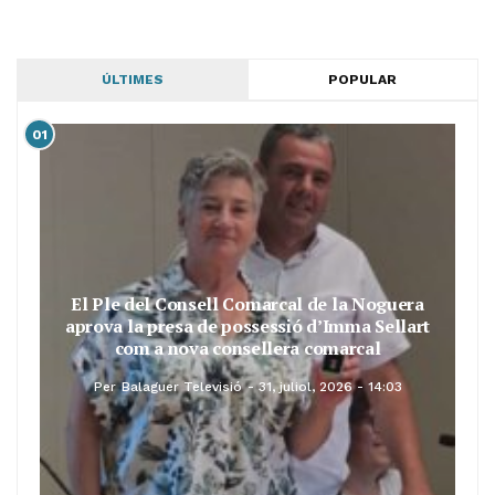
ÚLTIMES
POPULAR
01
El Ple del Consell Comarcal de la Noguera
aprova la presa de possessió d’Imma Sellart
com a nova consellera comarcal
Per
Balaguer Televisió
31, juliol, 2026 - 14:03