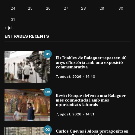
24
25
26
27
28
29
30
31
« jul.
ENTRADES RECENTS
01
Els Diables de Balaguer repassen 40
anys d’història amb una exposició
commemorativa
7, agost, 2026 - 14:40
02
Kevin Bruque defensa una Balaguer
més connectada i amb més
oportunitats laborals
7, agost, 2026 - 14:31
03
Carlos Cuevas i Alosa protagonitzen