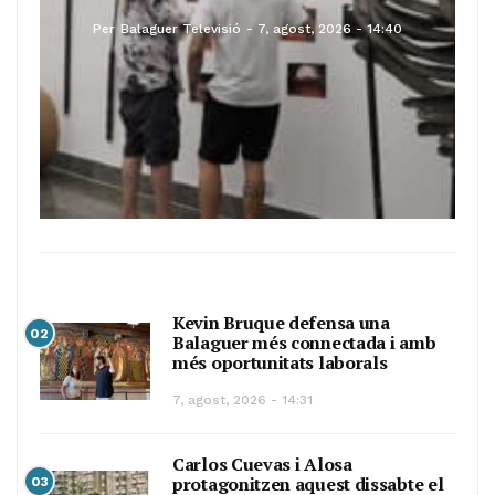
Per
Balaguer Televisió
7, agost, 2026 - 14:40
Kevin Bruque defensa una
02
Balaguer més connectada i amb
més oportunitats laborals
7, agost, 2026 - 14:31
Carlos Cuevas i Alosa
protagonitzen aquest dissabte el
03