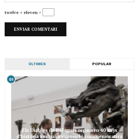
twelve + eleven =
ÚLTIMES
POPULAR
01
Els Diables de Balaguer repassen 40 anys
d’història amb una exposició commemorativa