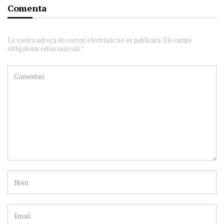
Comenta
La vostra adreça de correu electrònic no es publicarà. Els camps
obligatoris estan marcats *