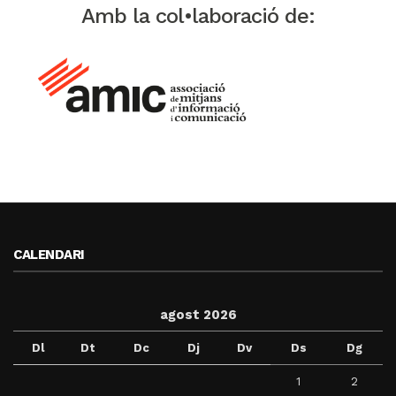
Amb la col•laboració de:
CALENDARI
agost 2026
Dl
Dt
Dc
Dj
Dv
Ds
Dg
1
2