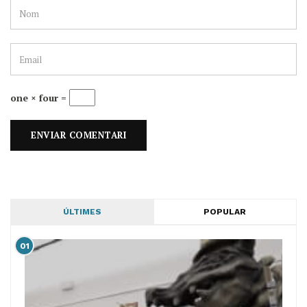
one × four =
ÚLTIMES
POPULAR
01