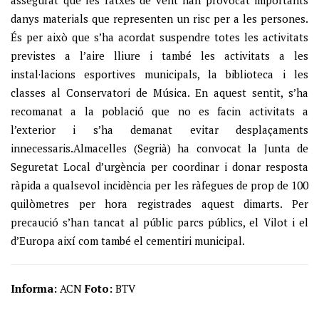
assegurat que les ratxes de vent han provocat importants
danys materials que representen un risc per a les persones.
És per això que s’ha acordat suspendre totes les activitats
previstes a l’aire lliure i també les activitats a les
instal·lacions esportives municipals, la biblioteca i les
classes al Conservatori de Música. En aquest sentit, s’ha
recomanat a la població que no es facin activitats a
l’exterior i s’ha demanat evitar desplaçaments
innecessaris.Almacelles (Segrià) ha convocat la Junta de
Seguretat Local d’urgència per coordinar i donar resposta
ràpida a qualsevol incidència per les ràfegues de prop de 100
quilòmetres per hora registrades aquest dimarts. Per
precaució s’han tancat al públic parcs públics, el Vilot i el
d’Europa així com també el cementiri municipal.
Informa:
ACN
Foto:
BTV