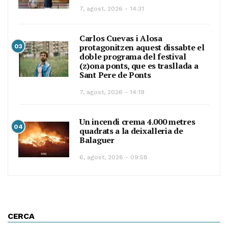
7, agost, 2026 - 14:31
Carlos Cuevas i Alosa
protagonitzen aquest dissabte el
03
doble programa del festival
(z)ona ponts, que es trasllada a
Sant Pere de Ponts
7, agost, 2026 - 14:19
Un incendi crema 4.000 metres
04
quadrats a la deixalleria de
Balaguer
6, agost, 2026 - 09:58
CERCA