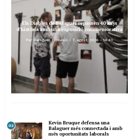
Els Diables de Balaguer repassen 40 anys
d’història amb una exposició commemorativa
Per
Balaguer Televisió
7, agost, 2026 - 14:40
Kevin Bruque defensa una
02
Balaguer més connectada i amb
més oportunitats laborals