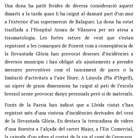
Una dona ha patit ferides de diversa consideració aquest
dimarts a la tarda quan li ha caigut al damunt part d’un mur
a l’exterior d’un supermercat de Balaguer. La dona ha estat
trasllada a l’Hospital Arnau de Vilanova per ser atesa a
traumatologia. Les fortes ratxes de vent que s’estan
registrant a les comarques de Ponent com a conseqüència de
la llevantada Glòria han provocat desenes d’incidències a
diversos municipis i han obligat als ajuntaments a prendre
mesures preventives com el tancament de parcs o la
limitació d’activitats a l’aire lliure. A Linyola (Pla d’Urgell),
un xiprer de grans dimensions ha caigut al pati de l’escola
bressol sense provocar danys personals però si de materials.
Fonts de la Paeria han indicat que a Lleida ciutat s’han
registrat més d’una vintena d’incidències derivades del vent
de la llevantada Glòria. En destaca la trencadissa de vidres
d’una finestra a l’alçada del carrer Major, a l’Eix Comercial,
la caiguda d’un arbre al costat de la via al camí de Grenyana,