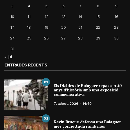
3
4
5
6
7
8
9
10
11
12
13
14
15
16
17
18
19
20
21
22
23
24
25
26
27
28
29
30
31
« jul.
ENTRADES RECENTS
01
Els Diables de Balaguer repassen 40
anys d’història amb una exposició
commemorativa
7, agost, 2026 - 14:40
02
Kevin Bruque defensa una Balaguer
més connectada i amb més