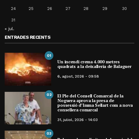
24
25
26
27
28
29
30
31
« jul.
ENTRADES RECENTS
01
Un incendi crema 4.000 metres
quadrats a la deixalleria de Balaguer
6, agost, 2026 - 09:58
02
El Ple del Consell Comarcal de la
Noguera aprova la presa de
possessió d’Imma Sellart com a nova
consellera comarcal
31, juliol, 2026 - 14:03
03