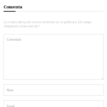
Comenta
La vostra adreça de correu electrònic no es publicarà. Els camps
obligatoris estan marcats *