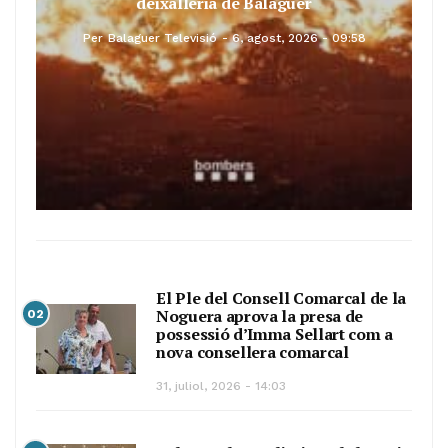
deixalleria de Balaguer
Per
Balaguer Televisió
6, agost, 2026 - 09:58
El Ple del Consell Comarcal de la
Noguera aprova la presa de
02
possessió d’Imma Sellart com a
nova consellera comarcal
31, juliol, 2026 - 14:03