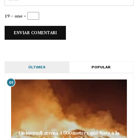
19 − one =
ÚLTIMES
POPULAR
01
Un incendi crema 4.000 metres quadrats a la