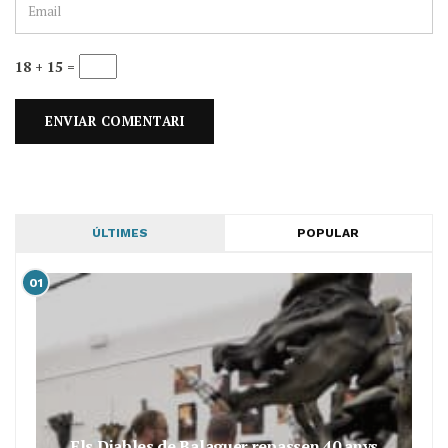
18 + 15 =
ÚLTIMES
POPULAR
01
Els Diables de Balaguer repassen 40 anys