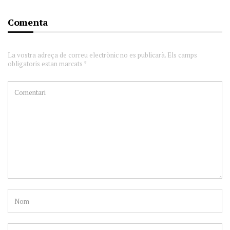
Comenta
La vostra adreça de correu electrònic no es publicarà. Els camps
obligatoris estan marcats *