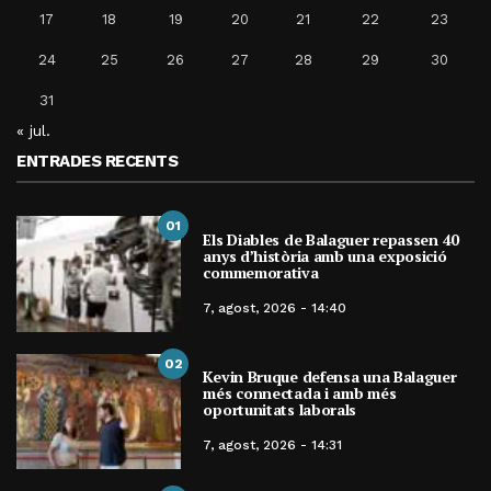
17
18
19
20
21
22
23
24
25
26
27
28
29
30
31
« jul.
ENTRADES RECENTS
01
Els Diables de Balaguer repassen 40
anys d’història amb una exposició
commemorativa
7, agost, 2026 - 14:40
02
Kevin Bruque defensa una Balaguer
més connectada i amb més
oportunitats laborals
7, agost, 2026 - 14:31