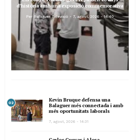
d’història amb una exposició commemorativa
Per
Balaguer Televisió
7, agost, 2026 - 14:40
Kevin Bruque defensa una
02
Balaguer més connectada i amb
més oportunitats laborals
7, agost, 2026 - 14:31
Carlos Cuevas i Alosa