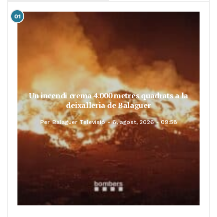
01
Un incendi crema 4.000 metres quadrats a la
deixalleria de Balaguer
Per
Balaguer Televisió
6, agost, 2026 - 09:58