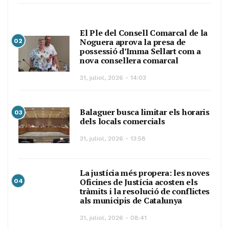
El Ple del Consell Comarcal de la
Noguera aprova la presa de
02
possessió d’Imma Sellart com a
nova consellera comarcal
31, juliol, 2026 - 14:03
Balaguer busca limitar els horaris
03
dels locals comercials
31, juliol, 2026 - 13:58
La justícia més propera: les noves
Oficines de Justícia acosten els
04
tràmits i la resolució de conflictes
als municipis de Catalunya
31, juliol, 2026 - 08:41