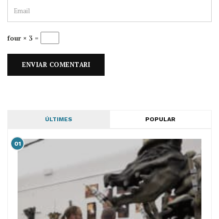
four × 3 =
ÚLTIMES
POPULAR
01