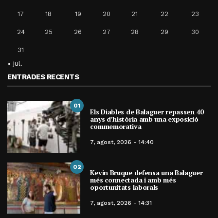
17
18
19
20
21
22
23
24
25
26
27
28
29
30
31
« jul.
ENTRADES RECENTS
01
Els Diables de Balaguer repassen 40
anys d’història amb una exposició
commemorativa
7, agost, 2026 - 14:40
02
Kevin Bruque defensa una Balaguer
més connectada i amb més
oportunitats laborals
7, agost, 2026 - 14:31