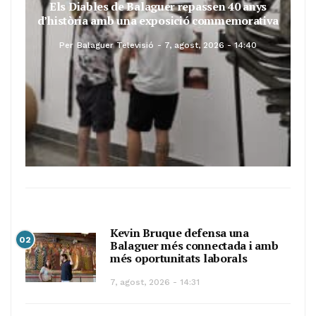
Els Diables de Balaguer repassen 40 anys
d’història amb una exposició commemorativa
Per
Balaguer Televisió
7, agost, 2026 - 14:40
Kevin Bruque defensa una
02
Balaguer més connectada i amb
més oportunitats laborals
7, agost, 2026 - 14:31