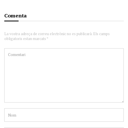
Comenta
La vostra adreça de correu electrònic no es publicarà. Els camps
obligatoris estan marcats *