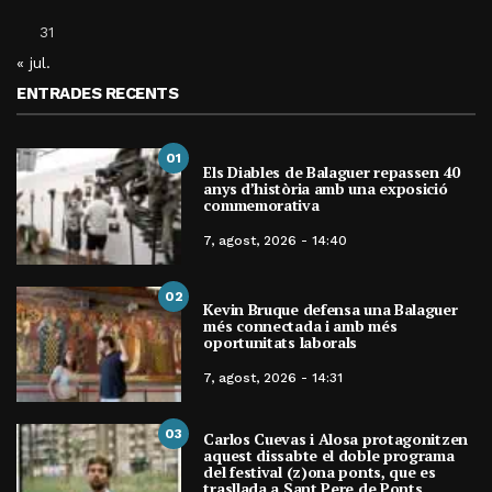
31
« jul.
ENTRADES RECENTS
01
Els Diables de Balaguer repassen 40
anys d’història amb una exposició
commemorativa
7, agost, 2026 - 14:40
02
Kevin Bruque defensa una Balaguer
més connectada i amb més
oportunitats laborals
7, agost, 2026 - 14:31
03
Carlos Cuevas i Alosa protagonitzen
aquest dissabte el doble programa
del festival (z)ona ponts, que es
trasllada a Sant Pere de Ponts