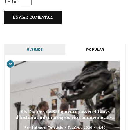
1 + 16 =
ÚLTIMES
POPULAR
01
Els Diables de Balaguer repassen 40 anys
d’història amb una exposició commemorativa
Per
Balaguer Televisió
7, agost, 2026 - 14:40