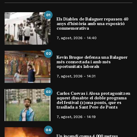
01
Els Diables de Balaguer repassen 40
anys d’història amb una exposició
commemorativa
7, agost, 2026 - 14:40
02
Kevin Bruque defensa una Balaguer
més connectada i amb més
oportunitats laborals
7, agost, 2026 - 14:31
03
Carlos Cuevas i Alosa protagonitzen
aquest dissabte el doble programa
del festival (z)ona ponts, que es
trasllada a Sant Pere de Ponts
7, agost, 2026 - 14:19
04
Un incendi crema 4.000 metres