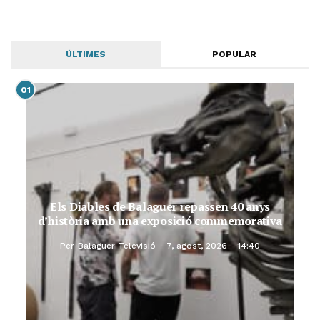
ÚLTIMES
POPULAR
01
Els Diables de Balaguer repassen 40 anys
d’història amb una exposició commemorativa
Per
Balaguer Televisió
7, agost, 2026 - 14:40