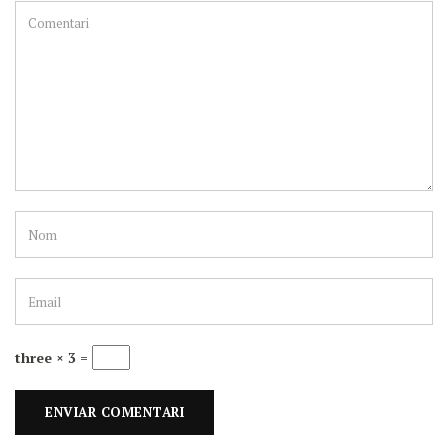
three × 3 =