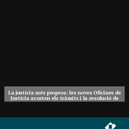
La justícia més propera: les noves Oficines de
Justícia acosten els tràmits i la resolució de
conflictes als municipis de Catalunya
Per
Balaguer Televisió
31, juliol, 2026 - 08:41