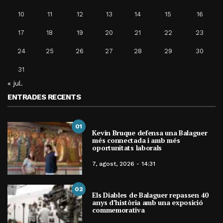
10
11
12
13
14
15
16
17
18
19
20
21
22
23
24
25
26
27
28
29
30
31
« jul.
ENTRADES RECENTS
01
Kevin Bruque defensa una Balaguer
més connectada i amb més
oportunitats laborals
7, agost, 2026 - 14:31
02
Els Diables de Balaguer repassen 40
anys d’història amb una exposició
commemorativa