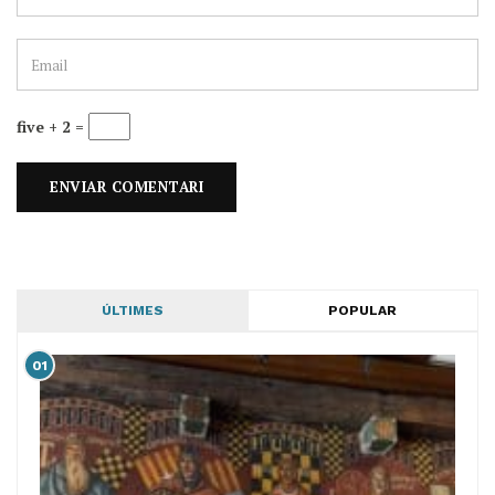
five + 2 =
ÚLTIMES
POPULAR
01