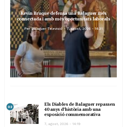
Kevin Bruque defensa una Balaguer més
connectada i amb més oportunitats laborals
Per
Balaguer Televisió
7, agost, 2026 - 14:31
Els Diables de Balaguer repassen
02
40 anys d’història amb una
exposició commemorativa
7, agost, 2026 - 14:19