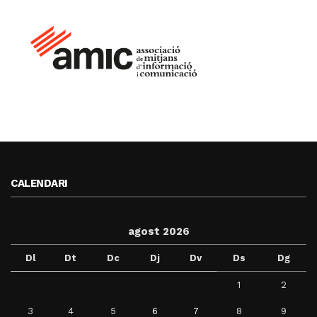
CALENDARI
agost 2026
Dl
Dt
Dc
Dj
Dv
Ds
Dg
1
2
3
4
5
6
7
8
9