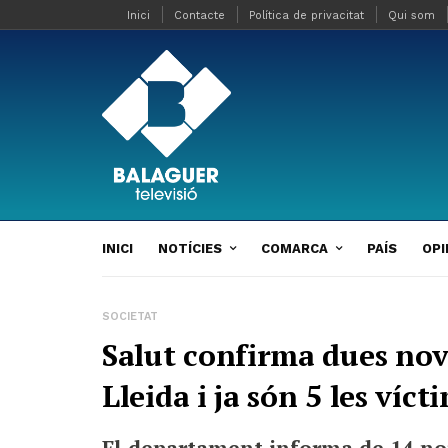
Inici
Contacte
Política de privacitat
Qui som
INICI
NOTÍCIES
COMARCA
PAÍS
OPI
SOCIETAT
Salut confirma dues nov
Lleida i ja són 5 les víc
El departament informa de 14 nou