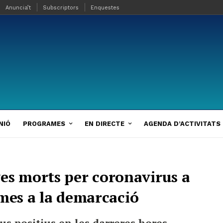
Anuncia’t
Subscriptors
Enquestes
NIÓ
PROGRAMES
EN DIRECTE
AGENDA D’ACTIVITATS
es morts per coronavirus a
times a la demarcació
s positius en les darreres hores