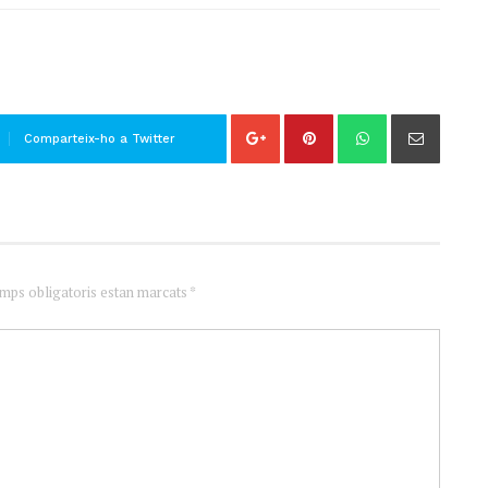
Comparteix-ho a Twitter
amps obligatoris estan marcats *