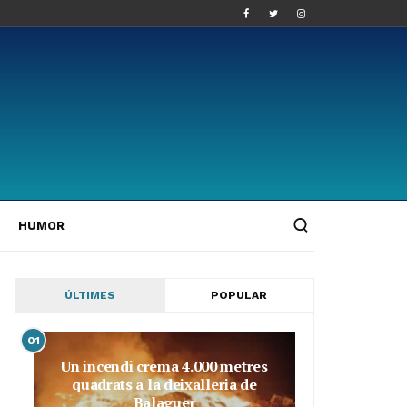
HUMOR
ÚLTIMES
POPULAR
01
Un incendi crema 4.000 metres
quadrats a la deixalleria de
Balaguer