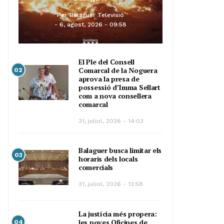
Per
Balaguer Televisió
6, agost, 2026 - 09:58
El Ple del Consell
Comarcal de la Noguera
02
aprova la presa de
possessió d’Imma Sellart
com a nova consellera
comarcal
31, juliol, 2026 - 14:03
Balaguer busca limitar els
03
horaris dels locals
comercials
31, juliol, 2026 - 13:58
La justícia més propera:
les noves Oficines de
04