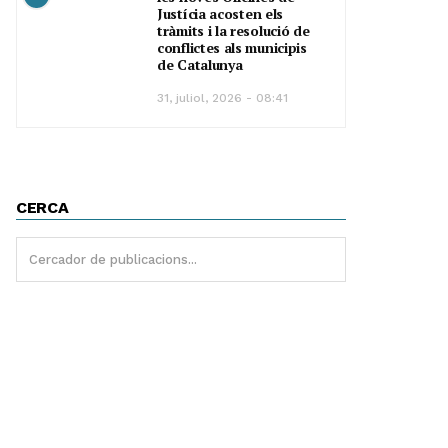
Justícia acosten els
tràmits i la resolució de
conflictes als municipis
de Catalunya
31, juliol, 2026 - 08:41
CERCA