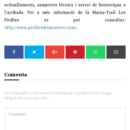
avituallaments, samarreta tècnica i servei de fisioteràpia a
l’arribada. Per a més informació de la Marxa-Trail Les
Peülles es pot consultar:
http://www.peullesdelmontsec.com/
.
Comenta
La vostra adreça de correu electrònic no es publicarà. Els camps
obligatoris estan marcats *