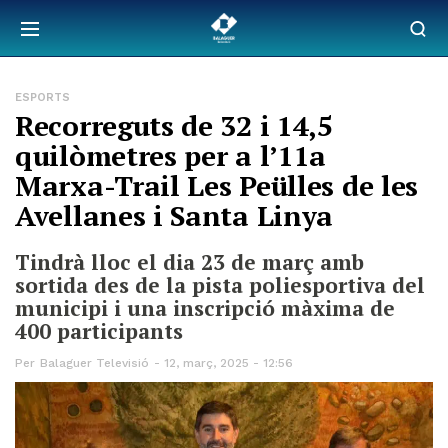
ESPORTS
Recorreguts de 32 i 14,5
quilòmetres per a l’11a
Marxa-Trail Les Peülles de les
Avellanes i Santa Linya
Tindrà lloc el dia 23 de març amb
sortida des de la pista poliesportiva del
municipi i una inscripció màxima de
400 participants
Per
Balaguer Televisió
12, març, 2025 - 12:56