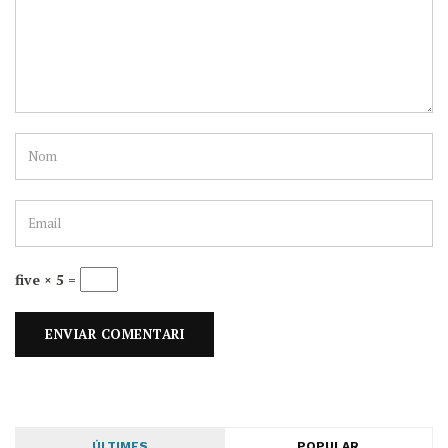
five × 5 =
ÚLTIMES
POPULAR