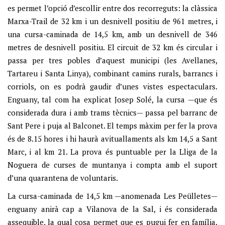
es permet l’opció d’escollir entre dos recorreguts: la clàssica
Marxa-Trail de 32 km i un desnivell positiu de 961 metres, i
una cursa-caminada de 14,5 km, amb un desnivell de 346
metres de desnivell positiu. El circuit de 32 km és circular i
passa per tres pobles d’aquest municipi (les Avellanes,
Tartareu i Santa Linya), combinant camins rurals, barrancs i
corriols, on es podrà gaudir d’unes vistes espectaculars.
Enguany, tal com ha explicat Josep Solé, la cursa —que és
considerada dura i amb trams tècnics— passa pel barranc de
Sant Pere i puja al Balconet. El temps màxim per fer la prova
és de 8.15 hores i hi haurà avituallaments als km 14,5 a Sant
Marc, i al km 21. La prova és puntuable per la Lliga de la
Noguera de curses de muntanya i compta amb el suport
d’una quarantena de voluntaris.
La cursa-caminada de 14,5 km —anomenada Les Peülletes—
enguany anirà cap a Vilanova de la Sal, i és considerada
assequible, la qual cosa permet que es pugui fer en família.