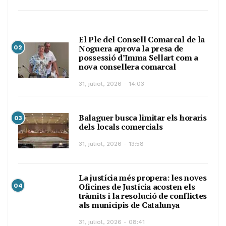
El Ple del Consell Comarcal de la
Noguera aprova la presa de
02
possessió d’Imma Sellart com a
nova consellera comarcal
31, juliol, 2026 - 14:03
Balaguer busca limitar els horaris
03
dels locals comercials
31, juliol, 2026 - 13:58
La justícia més propera: les noves
Oficines de Justícia acosten els
04
tràmits i la resolució de conflictes
als municipis de Catalunya
31, juliol, 2026 - 08:41