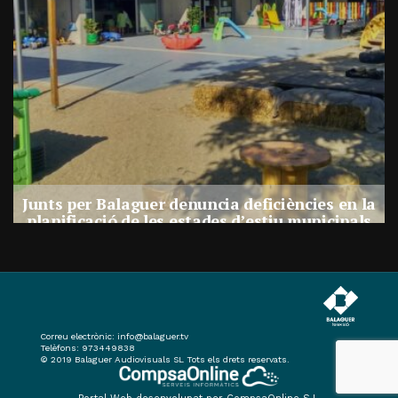
a
Junts per Balaguer denuncia deficiències en la
planificació de les estades d’estiu municipals
Per
Balaguer Televisió
27, juliol, 2026 - 17:30
Correu electrònic:
info@balaguer.tv
Telèfons: 973449838
© 2019 Balaguer Audiovisuals SL Tots els drets reservats.