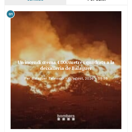
01
Un incendi crema 4.000 metres quadrats a la
deixalleria de Balaguer
Per
Balaguer Televisió
6, agost, 2026 - 09:58