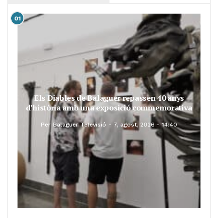
01
Els Diables de Balaguer repassen 40 anys
d’història amb una exposició commemorativa
Per
Balaguer Televisió
7, agost, 2026 - 14:40