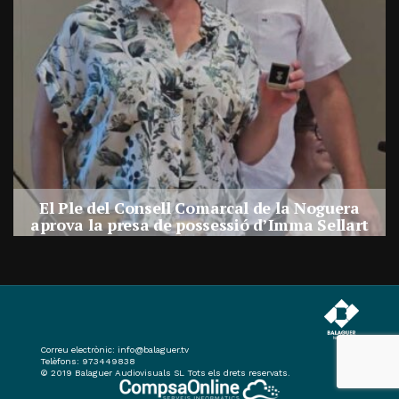
El Ple del Consell Comarcal de la Noguera
a
aprova la presa de possessió d’Imma Sellart
com a nova consellera comarcal
Per
Balaguer Televisió
31, juliol, 2026 - 14:03
Correu electrònic:
info@balaguer.tv
Telèfons: 973449838
© 2019 Balaguer Audiovisuals SL Tots els drets reservats.