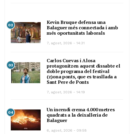
Kevin Bruque defensa una
02
Balaguer més connectada i amb
més oportunitats laborals
7, agost, 2026 - 14:31
Carlos Cuevas i Alosa
protagonitzen aquest dissabte el
03
doble programa del festival
(z)ona ponts, que es trasllada a
Sant Pere de Ponts
7, agost, 2026 - 14:19
Un incendi crema 4.000 metres
04
quadrats a la deixalleria de
Balaguer
6, agost, 2026 - 09:58