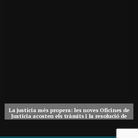
La justícia més propera: les noves Oficines de
Justícia acosten els tràmits i la resolució de
conflictes als municipis de Catalunya
Per
Balaguer Televisió
31, juliol, 2026 - 08:41