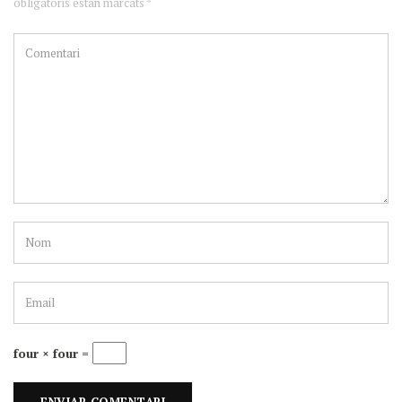
obligatoris estan marcats *
four × four =