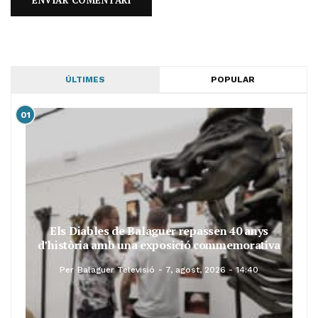
ÚLTIMES
POPULAR
01
Els Diables de Balaguer repassen 40 anys
d’història amb una exposició commemorativa
Per
Balaguer Televisió
7, agost, 2026 - 14:40