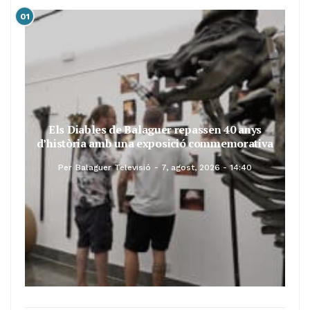
01
Els Diables de Balaguer repassen 40 anys
d’història amb una exposició commemorativa
Per
Balaguer Televisió
7, agost, 2026 - 14:40