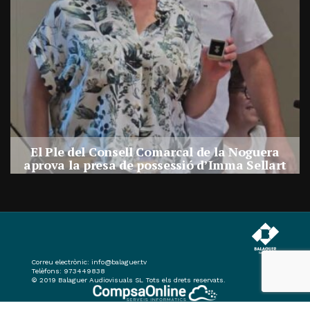
El Ple del Consell Comarcal de la Noguera
a
aprova la presa de possessió d’Imma Sellart
com a nova consellera comarcal
Per
Balaguer Televisió
31, juliol, 2026 - 14:03
Correu electrònic:
info@balaguer.tv
Telèfons: 973449838
© 2019 Balaguer Audiovisuals SL Tots els drets reservats.