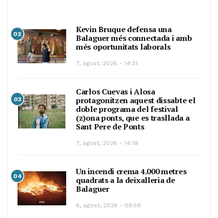
Kevin Bruque defensa una
02
Balaguer més connectada i amb
més oportunitats laborals
7, agost, 2026 - 14:31
Carlos Cuevas i Alosa
protagonitzen aquest dissabte el
03
doble programa del festival
(z)ona ponts, que es trasllada a
Sant Pere de Ponts
7, agost, 2026 - 14:19
Un incendi crema 4.000 metres
04
quadrats a la deixalleria de
Balaguer
6, agost, 2026 - 09:58