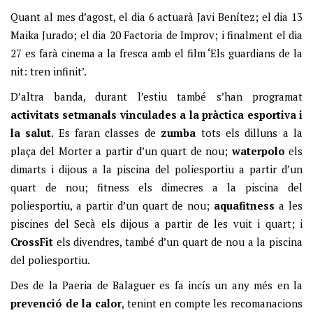
Quant al mes d’agost, el dia 6 actuarà Javi Benítez; el dia 13
Maika Jurado; el dia 20 Factoria de Improv; i finalment el dia
27 es farà cinema a la fresca amb el film ‘Els guardians de la
nit: tren infinit’.
D’altra banda, durant l’estiu també s’han programat
activitats setmanals vinculades a la pràctica esportiva i
la salut
. Es faran classes de
zumba
tots els dilluns a la
plaça del Morter a partir d’un quart de nou;
waterpolo
els
dimarts i dijous a la piscina del poliesportiu a partir d’un
quart de nou; fitness els dimecres a la piscina del
poliesportiu, a partir d’un quart de nou;
aquafitness
a les
piscines del Secà els dijous a partir de les vuit i quart; i
CrossFit
els divendres, també d’un quart de nou a la piscina
del poliesportiu.
Des de la Paeria de Balaguer es fa incís un any més en la
prevenció de la calor
, tenint en compte les recomanacions