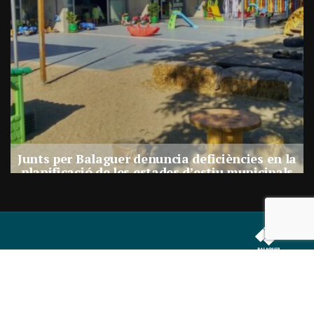
a
Junts per Balaguer denuncia deficiències en la
planificació de les estades d’estiu municipals
Per
Balaguer Televisió
27, juliol, 2026 - 17:30
Correu electrònic:
info@balaguer.tv
Telèfons: 973449838
© 2019 Balaguer Audiovisuals SL Tots els drets reservats.
Portal Web desenvolupat per CompsaOnline S.L.