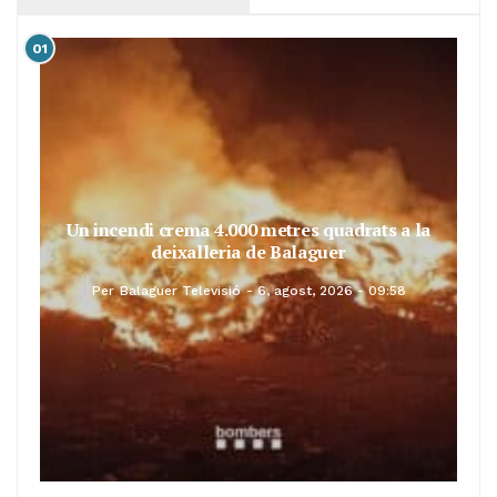
01
Un incendi crema 4.000 metres quadrats a la
deixalleria de Balaguer
Per
Balaguer Televisió
6, agost, 2026 - 09:58