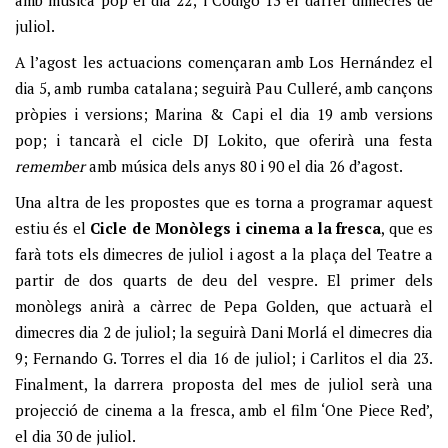
amb música pop el dia 22; i Código 13 el darrer dimecres de
juliol.
A l’agost les actuacions començaran amb Los Hernández el
dia 5, amb rumba catalana; seguirà Pau Culleré, amb cançons
pròpies i versions; Marina & Capi el dia 19 amb versions
pop; i tancarà el cicle DJ Lokito, que oferirà una festa
remember
amb música dels anys 80 i 90 el dia 26 d’agost.
Una altra de les propostes que es torna a programar aquest
estiu és el
Cicle de Monòlegs i cinema a la fresca
, que es
farà tots els dimecres de juliol i agost a la plaça del Teatre a
partir de dos quarts de deu del vespre. El primer dels
monòlegs anirà a càrrec de Pepa Golden, que actuarà el
dimecres dia 2 de juliol; la seguirà Dani Morlá el dimecres dia
9; Fernando G. Torres el dia 16 de juliol; i Carlitos el dia 23.
Finalment, la darrera proposta del mes de juliol serà una
projecció de cinema a la fresca, amb el film ‘One Piece Red’,
el dia 30 de juliol.