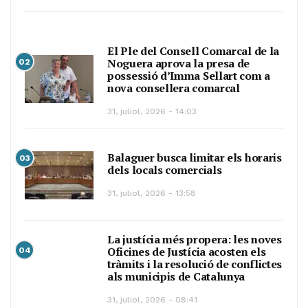
El Ple del Consell Comarcal de la
Noguera aprova la presa de
02
possessió d’Imma Sellart com a
nova consellera comarcal
31, juliol, 2026 - 14:03
Balaguer busca limitar els horaris
03
dels locals comercials
31, juliol, 2026 - 13:58
La justícia més propera: les noves
Oficines de Justícia acosten els
04
tràmits i la resolució de conflictes
als municipis de Catalunya
31, juliol, 2026 - 08:41