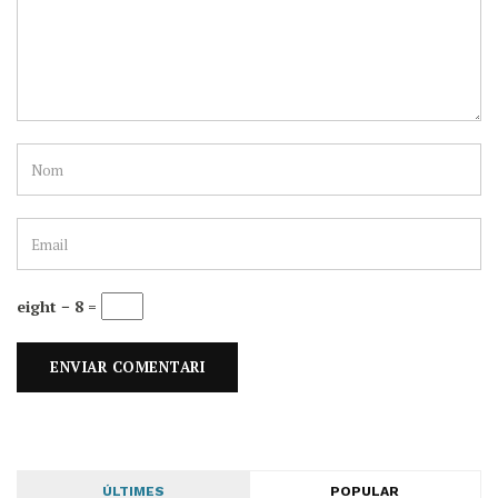
eight − 8 =
ÚLTIMES
POPULAR