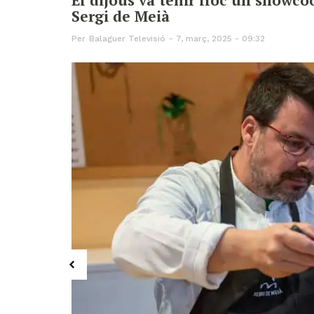
Sergi de Meià
Per
Balaguer Televisió
7, març, 2025 - 09:32