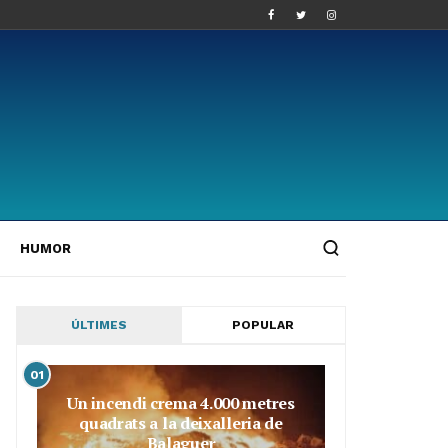
HUMOR
ÚLTIMES
POPULAR
01
Un incendi crema 4.000 metres
quadrats a la deixalleria de
Balaguer