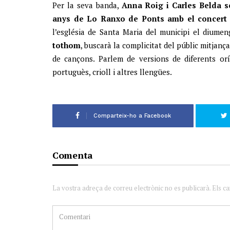
Per la seva banda,
Anna Roig i Carles Belda se
anys de Lo Ranxo de Ponts amb el concer
l’església de Santa Maria del municipi el diumen
tothom
, buscarà la complicitat del públic mitjanç
de cançons. Parlem de versions de diferents oríg
portuguès, crioll i altres llengües.
Comparteix-ho a Facebook
Comenta
La vostra adreça de correu electrònic no es publicarà. Els c