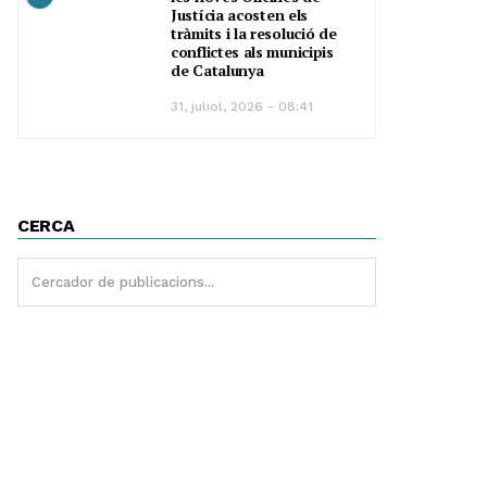
Justícia acosten els
tràmits i la resolució de
conflictes als municipis
de Catalunya
31, juliol, 2026 - 08:41
CERCA