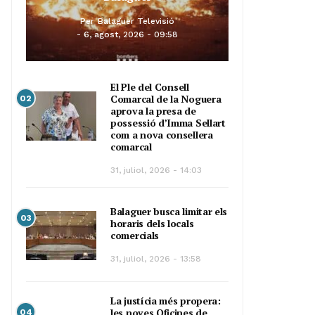
Per
Balaguer Televisió
6, agost, 2026 - 09:58
El Ple del Consell
Comarcal de la Noguera
02
aprova la presa de
possessió d’Imma Sellart
com a nova consellera
comarcal
31, juliol, 2026 - 14:03
Balaguer busca limitar els
03
horaris dels locals
comercials
31, juliol, 2026 - 13:58
La justícia més propera:
les noves Oficines de
04