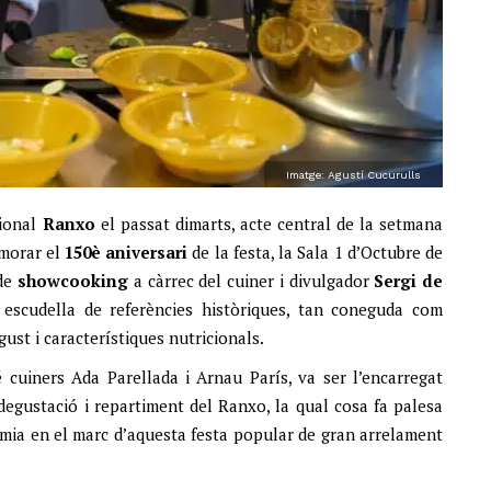
Imatge: Agustí Cucurulls
cional
Ranxo
el passat dimarts, acte central de la setmana
emorar el
150è aniversari
de la festa, la Sala 1 d’Octubre de
 de
showcooking
a càrrec del cuiner i divulgador
Sergi de
 escudella de referències històriques, tan coneguda com
ust i característiques nutricionals.
 cuiners Ada Parellada i Arnau París, va ser l’encarregat
 degustació i repartiment del Ranxo, la qual cosa fa palesa
omia en el marc d’aquesta festa popular de gran arrelament