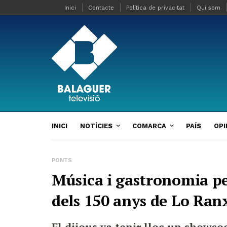
Inici
Contacte
Política de privacitat
Qui som
INICI
NOTÍCIES
COMARCA
PAÍS
OPI
PONTS
Música i gastronomia p
dels 150 anys de Lo Ran
El dijous va tenir lloc un showco