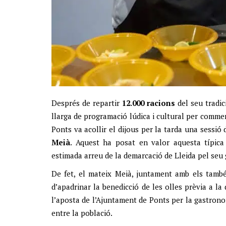
Agustí Cucurulls
Després de repartir
12.000 racions
del seu tradi
llarga de programació lúdica i cultural per comm
Ponts va acollir el dijous per la tarda una sessió
Meià
. Aquest ha posat en valor aquesta típica
estimada arreu de la demarcació de Lleida pel seu g
De fet, el mateix Meià, juntament amb els també
d’apadrinar la benedicció de les olles prèvia a la
l’aposta de l’Ajuntament de Ponts per la gastron
entre la població.