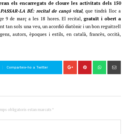
ran els encarregats de cloure les activitats dels 150
t
PASSAR-LA BÉ: recital de cançó vital
, que tindrà lloc a
ge 9 de març a les 18 hores. El recital,
gratuït i obert a
ant tan sols una veu, un acordió diatònic i un bon reguitzell
ens, autors, èpoques i estils, en català, francès, occità,
Comparteix-ho a Twitter
amps obligatoris estan marcats *