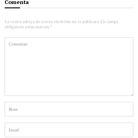
Comenta
La vostra adreça de correu electrònic no es publicarà. Els camps
obligatoris estan marcats *