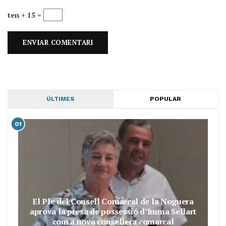
ten + 15 =
ÚLTIMES
POPULAR
01
El Ple del Consell Comarcal de la Noguera
aprova la presa de possessió d’Imma Sellart
com a nova consellera comarcal