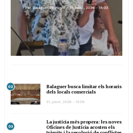
Per
Balaguer Televisió
31, juliol, 2026 - 14:03
Balaguer busca limitar els horaris
02
dels locals comercials
31, juliol, 2026 - 13:58
La justícia més propera: les noves
Oficines de Justícia acosten els
03
tràmits i la resolució de conflictes