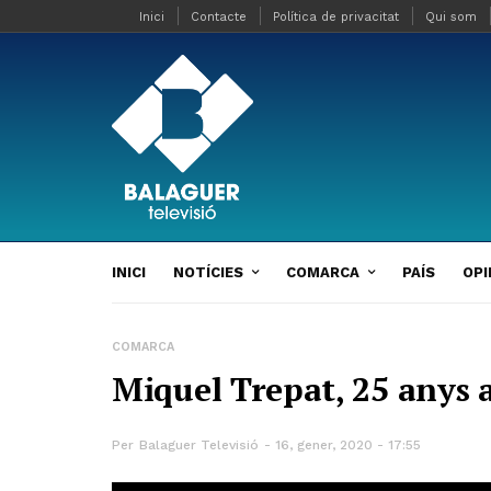
Inici
Contacte
Política de privacitat
Qui som
INICI
NOTÍCIES
COMARCA
PAÍS
OPI
COMARCA
Miquel Trepat, 25 anys a 
Per
Balaguer Televisió
16, gener, 2020 - 17:55