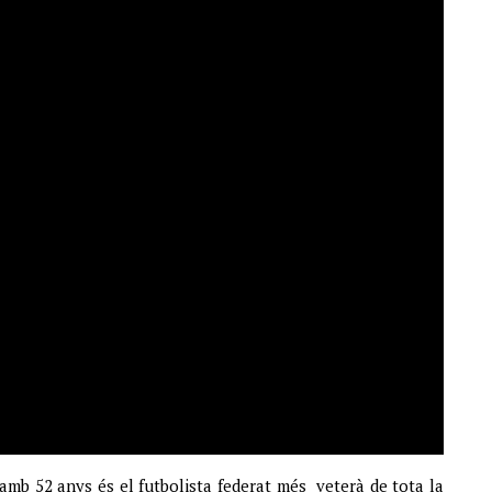
 amb 52 anys és el futbolista federat més veterà de tota la