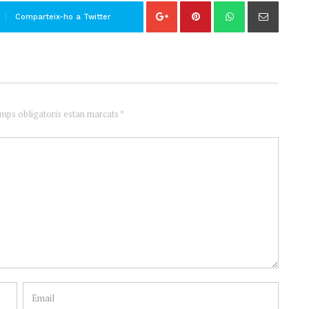
Comparteix-ho a Twitter
amps obligatoris estan marcats *