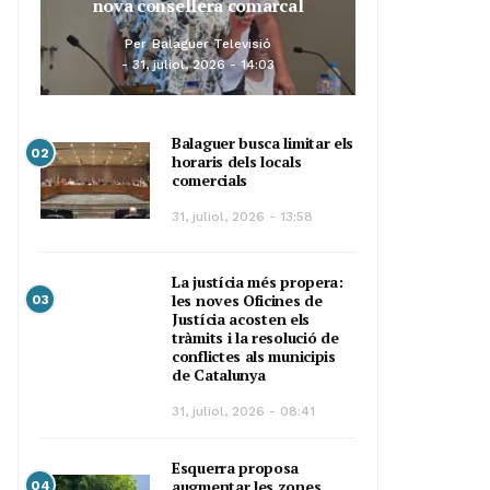
nova consellera comarcal
Per
Balaguer Televisió
31, juliol, 2026 - 14:03
Balaguer busca limitar els
02
horaris dels locals
comercials
31, juliol, 2026 - 13:58
La justícia més propera:
les noves Oficines de
03
Justícia acosten els
tràmits i la resolució de
conflictes als municipis
de Catalunya
31, juliol, 2026 - 08:41
Esquerra proposa
augmentar les zones
04