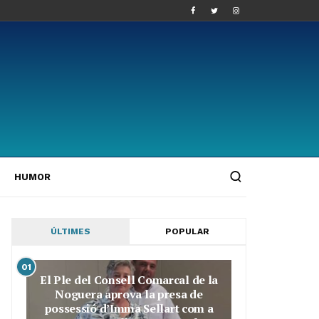
HUMOR
ÚLTIMES
POPULAR
01
El Ple del Consell Comarcal de la
Noguera aprova la presa de
possessió d’Imma Sellart com a