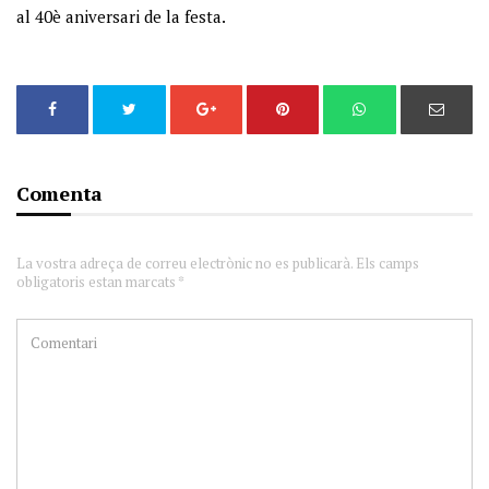
al 40è aniversari de la festa.
Comenta
La vostra adreça de correu electrònic no es publicarà. Els camps
obligatoris estan marcats *