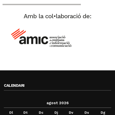
Amb la col•laboració de:
CALENDARI
agost 2026
Dl
Dt
Dc
Dj
Dv
Ds
Dg