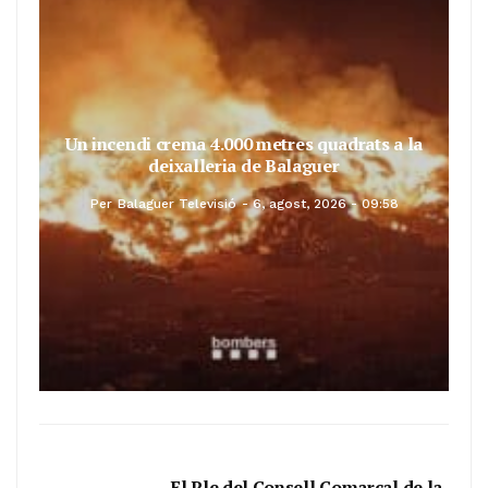
Un incendi crema 4.000 metres quadrats a la
deixalleria de Balaguer
Per
Balaguer Televisió
6, agost, 2026 - 09:58
El Ple del Consell Comarcal de la