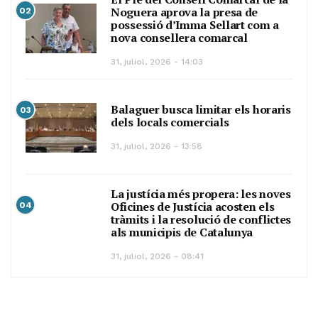
Noguera aprova la presa de
02
possessió d’Imma Sellart com a
nova consellera comarcal
31, juliol, 2026 - 14:03
Balaguer busca limitar els horaris
03
dels locals comercials
31, juliol, 2026 - 13:58
La justícia més propera: les noves
Oficines de Justícia acosten els
04
tràmits i la resolució de conflictes
als municipis de Catalunya
31, juliol, 2026 - 08:41