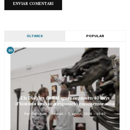
ÚLTIMES
POPULAR
01
Els Diables de Balaguer repassen 40 anys
d’història amb una exposició commemorativa
Per
Balaguer Televisió
7, agost, 2026 - 14:40