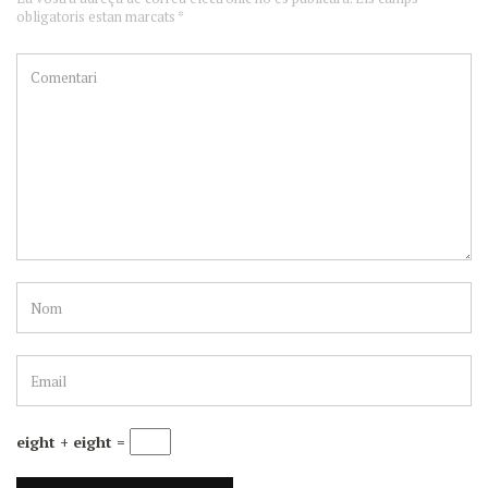
obligatoris estan marcats *
eight + eight =