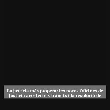
La justícia més propera: les noves Oficines de
Justícia acosten els tràmits i la resolució de
conflictes als municipis de Catalunya
Per
Balaguer Televisió
31, juliol, 2026 - 08:41