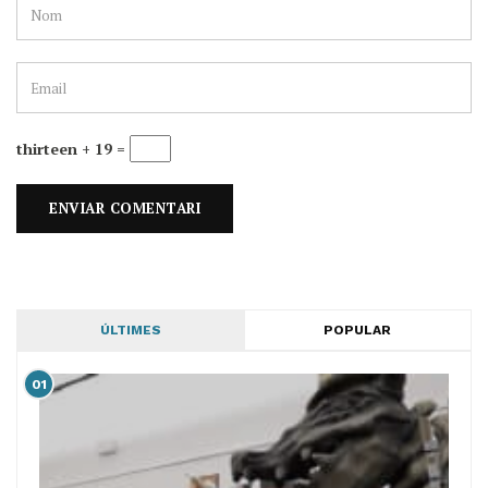
thirteen + 19 =
ÚLTIMES
POPULAR
01