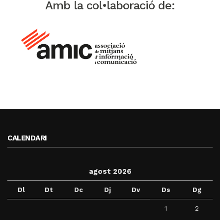
Amb la col•laboració de:
CALENDARI
agost 2026
Dl
Dt
Dc
Dj
Dv
Ds
Dg
1
2