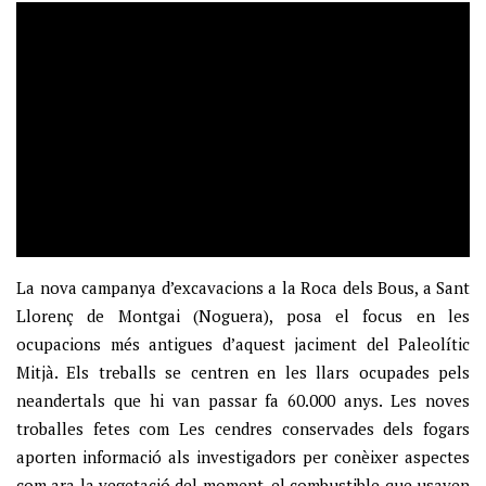
La nova campanya d’excavacions a la Roca dels Bous, a Sant
Llorenç de Montgai (Noguera), posa el focus en les
ocupacions més antigues d’aquest jaciment del Paleolític
Mitjà. Els treballs se centren en les llars ocupades pels
neandertals que hi van passar fa 60.000 anys. Les noves
troballes fetes com Les cendres conservades dels fogars
aporten informació als investigadors per conèixer aspectes
com ara la vegetació del moment, el combustible que usaven