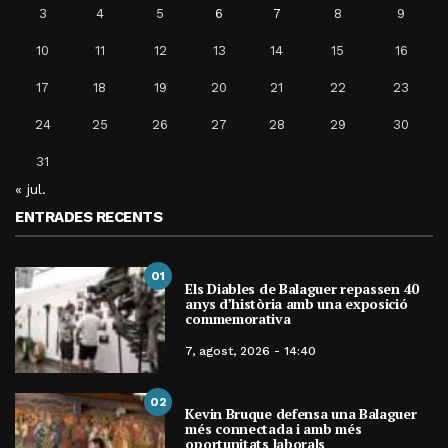
3
4
5
6
7
8
9
10
11
12
13
14
15
16
17
18
19
20
21
22
23
24
25
26
27
28
29
30
31
« jul.
ENTRADES RECENTS
01
Els Diables de Balaguer repassen 40
anys d’història amb una exposició
commemorativa
7, agost, 2026 - 14:40
02
Kevin Bruque defensa una Balaguer
més connectada i amb més
oportunitats laborals