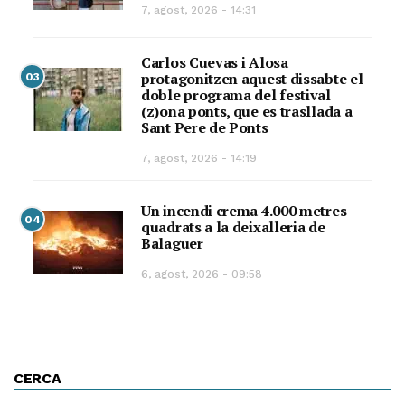
7, agost, 2026 - 14:31
Carlos Cuevas i Alosa
protagonitzen aquest dissabte el
03
doble programa del festival
(z)ona ponts, que es trasllada a
Sant Pere de Ponts
7, agost, 2026 - 14:19
Un incendi crema 4.000 metres
04
quadrats a la deixalleria de
Balaguer
6, agost, 2026 - 09:58
CERCA