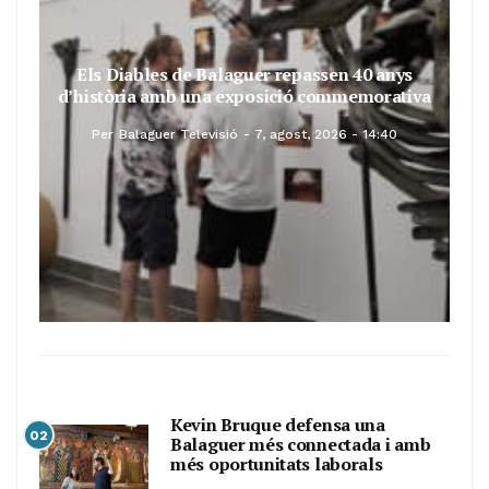
Els Diables de Balaguer repassen 40 anys
d’història amb una exposició commemorativa
Per
Balaguer Televisió
7, agost, 2026 - 14:40
Kevin Bruque defensa una
02
Balaguer més connectada i amb
més oportunitats laborals