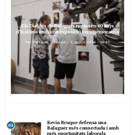
Els Diables de Balaguer repassen 40 anys
d’història amb una exposició commemorativa
Per
Balaguer Televisió
7, agost, 2026 - 14:40
Kevin Bruque defensa una
02
Balaguer més connectada i amb
més oportunitats laborals