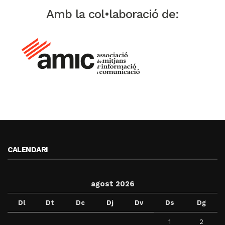
Amb la col•laboració de:
CALENDARI
agost 2026
Dl
Dt
Dc
Dj
Dv
Ds
Dg
1
2