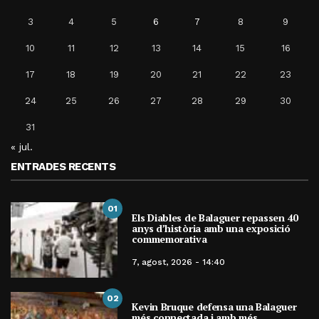
3
4
5
6
7
8
9
10
11
12
13
14
15
16
17
18
19
20
21
22
23
24
25
26
27
28
29
30
31
« jul.
ENTRADES RECENTS
01
Els Diables de Balaguer repassen 40
anys d’història amb una exposició
commemorativa
7, agost, 2026 - 14:40
02
Kevin Bruque defensa una Balaguer
més connectada i amb més