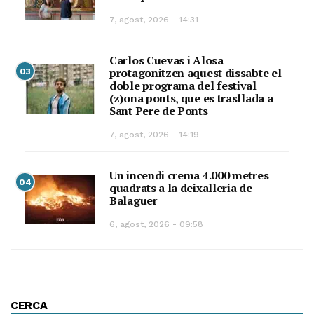
7, agost, 2026 - 14:31
Carlos Cuevas i Alosa
protagonitzen aquest dissabte el
03
doble programa del festival
(z)ona ponts, que es trasllada a
Sant Pere de Ponts
7, agost, 2026 - 14:19
Un incendi crema 4.000 metres
04
quadrats a la deixalleria de
Balaguer
6, agost, 2026 - 09:58
CERCA