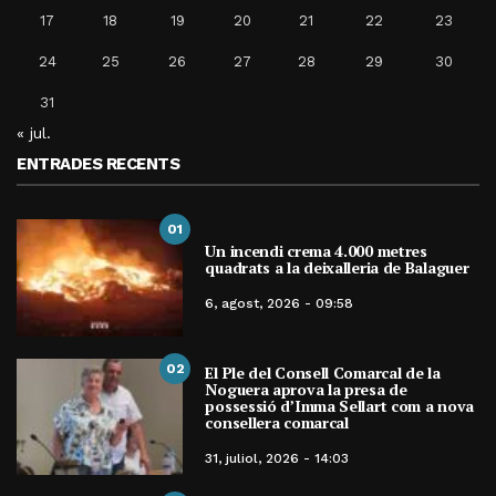
17
18
19
20
21
22
23
24
25
26
27
28
29
30
31
« jul.
ENTRADES RECENTS
01
Un incendi crema 4.000 metres
quadrats a la deixalleria de Balaguer
6, agost, 2026 - 09:58
02
El Ple del Consell Comarcal de la
Noguera aprova la presa de
possessió d’Imma Sellart com a nova
consellera comarcal
31, juliol, 2026 - 14:03