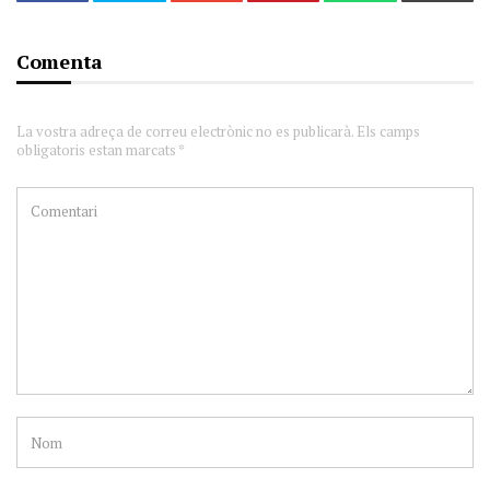
Comenta
La vostra adreça de correu electrònic no es publicarà. Els camps
obligatoris estan marcats *