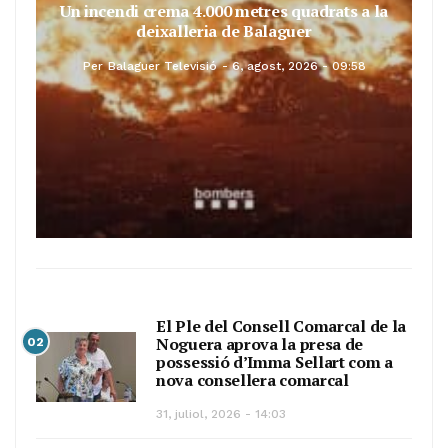
Un incendi crema 4.000 metres quadrats a la
deixalleria de Balaguer
Per
Balaguer Televisió
6, agost, 2026 - 09:58
El Ple del Consell Comarcal de la
Noguera aprova la presa de
02
possessió d’Imma Sellart com a
nova consellera comarcal
31, juliol, 2026 - 14:03