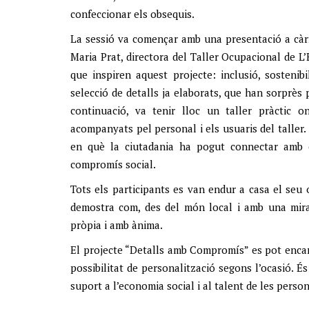
confeccionar els obsequis.
La sessió va començar amb una presentació a càr
Maria Prat, directora del Taller Ocupacional de L’E
que inspiren aquest projecte: inclusió, sosteni
selecció de detalls ja elaborats, que han sorprès p
continuació, va tenir lloc un taller pràctic o
acompanyats pel personal i els usuaris del taller.
en què la ciutadania ha pogut connectar amb el
compromís social.
Tots els participants es van endur a casa el seu 
demostra com, des del món local i amb una mira
pròpia i amb ànima.
El projecte “Detalls amb Compromís” es pot encarr
possibilitat de personalització segons l’ocasió. É
suport a l’economia social i al talent de les perso