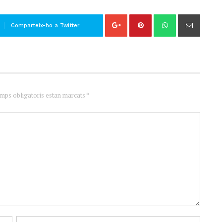
Comparteix-ho a Twitter
amps obligatoris estan marcats *