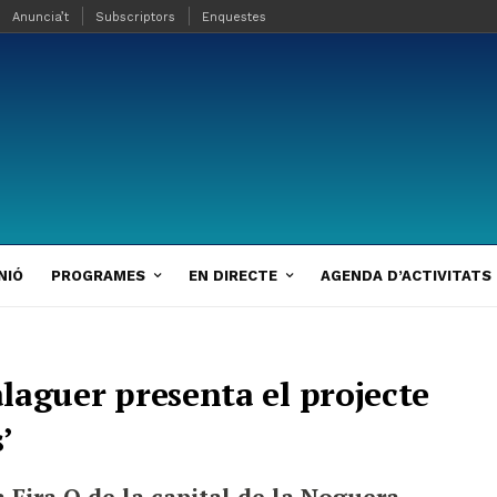
Anuncia’t
Subscriptors
Enquestes
NIÓ
PROGRAMES
EN DIRECTE
AGENDA D’ACTIVITATS
alaguer presenta el projecte
’
a Fira Q de la capital de la Noguera