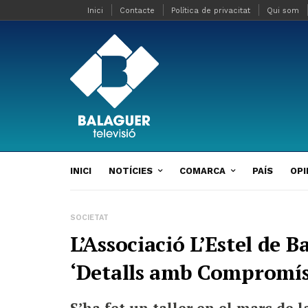
Inici
Contacte
Política de privacitat
Qui som
INICI
NOTÍCIES
COMARCA
PAÍS
OPI
SOCIETAT
L’Associació L’Estel de B
‘Detalls amb Compromís
S’ha fet un taller en el marc de l