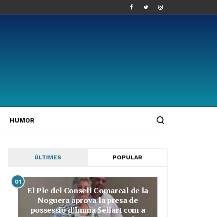
HUMOR
ÚLTIMES
POPULAR
01
El Ple del Consell Comarcal de la
Noguera aprova la presa de
possessió d’Imma Sellart com a