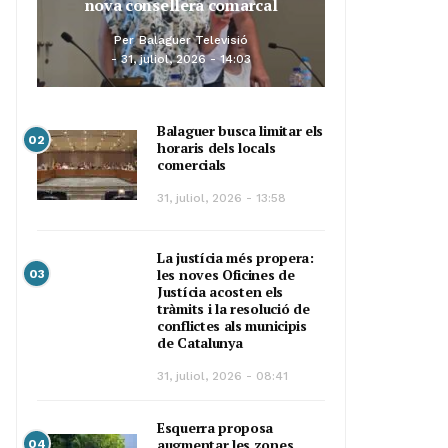
nova consellera comarcal
Per
Balaguer Televisió
31, juliol, 2026 - 14:03
Balaguer busca limitar els
02
horaris dels locals
comercials
31, juliol, 2026 - 13:58
La justícia més propera:
les noves Oficines de
03
Justícia acosten els
tràmits i la resolució de
conflictes als municipis
de Catalunya
31, juliol, 2026 - 08:41
Esquerra proposa
augmentar les zones
04