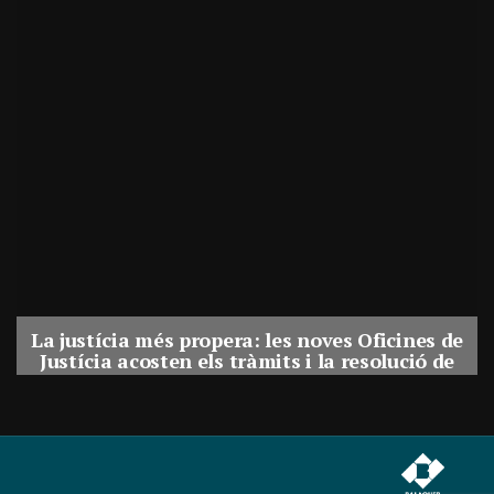
La justícia més propera: les noves Oficines de
Justícia acosten els tràmits i la resolució de
conflictes als municipis de Catalunya
Per
Balaguer Televisió
31, juliol, 2026 - 08:41