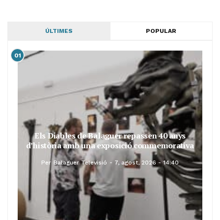
ÚLTIMES
POPULAR
01
Els Diables de Balaguer repassen 40 anys
d’història amb una exposició commemorativa
Per
Balaguer Televisió
7, agost, 2026 - 14:40