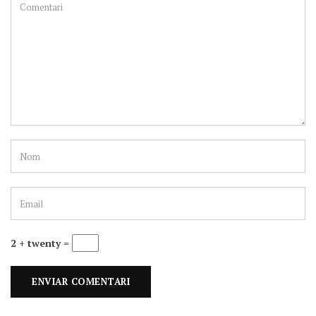
2 + twenty =