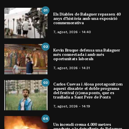
01
Els Diables de Balaguer repassen 40
anys d’història amb una exposició
commemorativa
7, agost, 2026 - 14:40
02
Kevin Bruque defensa una Balaguer
més connectada i amb més
oportunitats laborals
7, agost, 2026 - 14:31
03
Carlos Cuevas i Alosa protagonitzen
aquest dissabte el doble programa
del festival (z)ona ponts, que es
trasllada a Sant Pere de Ponts
7, agost, 2026 - 14:19
04
Un incendi crema 4.000 metres
quadrats a la deixalleria de Balaguer