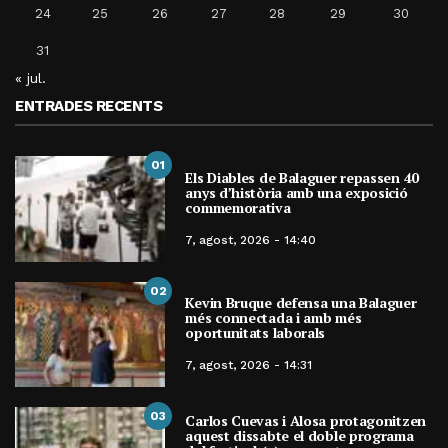
24
25
26
27
28
29
30
31
« jul.
ENTRADES RECENTS
01
Els Diables de Balaguer repassen 40
anys d’història amb una exposició
commemorativa
7, agost, 2026 - 14:40
02
Kevin Bruque defensa una Balaguer
més connectada i amb més
oportunitats laborals
7, agost, 2026 - 14:31
03
Carlos Cuevas i Alosa protagonitzen
aquest dissabte el doble programa