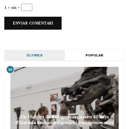
1 + six =
ÚLTIMES
POPULAR
01
Els Diables de Balaguer repassen 40 anys
d’història amb una exposició commemorativa