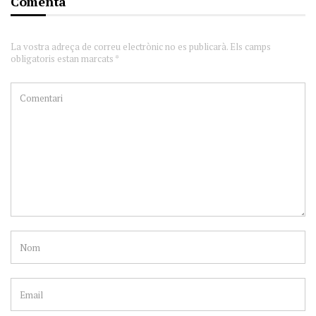
Comenta
La vostra adreça de correu electrònic no es publicarà. Els camps
obligatoris estan marcats *