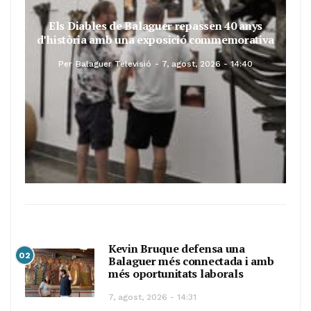
Els Diables de Balaguer repassen 40 anys
d’història amb una exposició commemorativa
Per
Balaguer Televisió
7, agost, 2026 - 14:40
Kevin Bruque defensa una
02
Balaguer més connectada i amb
més oportunitats laborals
7, agost, 2026 - 14:31