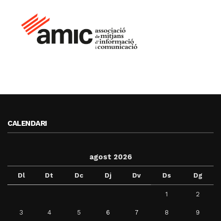
CALENDARI
agost 2026
Dl
Dt
Dc
Dj
Dv
Ds
Dg
1
2
3
4
5
6
7
8
9