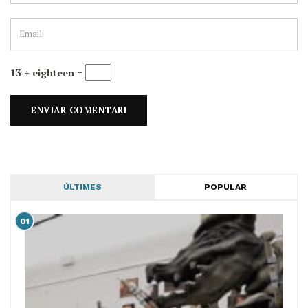
13 + eighteen =
ÚLTIMES
POPULAR
01