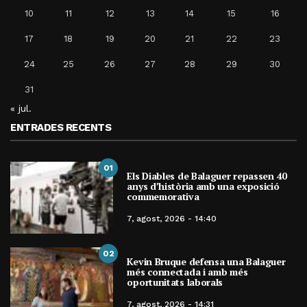
10
11
12
13
14
15
16
17
18
19
20
21
22
23
24
25
26
27
28
29
30
31
« jul.
ENTRADES RECENTS
01
Els Diables de Balaguer repassen 40
anys d’història amb una exposició
commemorativa
7, agost, 2026 - 14:40
02
Kevin Bruque defensa una Balaguer
més connectada i amb més
oportunitats laborals
7, agost, 2026 - 14:31