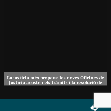
La justícia més propera: les noves Oficines de
Justícia acosten els tràmits i la resolució de
conflictes als municipis de Catalunya
Per
Balaguer Televisió
31, juliol, 2026 - 08:41