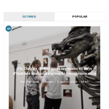
ÚLTIMES
POPULAR
01
Els Diables de Balaguer repassen 40 anys
d’història amb una exposició commemorativa
Per
Balaguer Televisió
7, agost, 2026 - 14:40