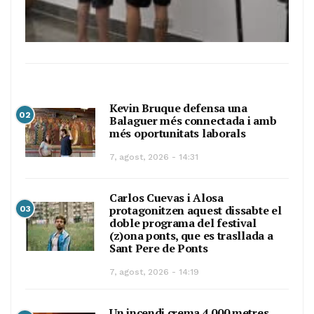
Kevin Bruque defensa una
02
Balaguer més connectada i amb
més oportunitats laborals
7, agost, 2026 - 14:31
Carlos Cuevas i Alosa
protagonitzen aquest dissabte el
03
doble programa del festival
(z)ona ponts, que es trasllada a
Sant Pere de Ponts
7, agost, 2026 - 14:19
Un incendi crema 4.000 metres