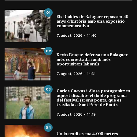
01
Els Diables de Balaguer repassen 40
anys d’història amb una exposició
commemorativa
7, agost, 2026 - 14:40
02
Kevin Bruque defensa una Balaguer
més connectada i amb més
oportunitats laborals
7, agost, 2026 - 14:31
03
Carlos Cuevas i Alosa protagonitzen
aquest dissabte el doble programa
del festival (z)ona ponts, que es
trasllada a Sant Pere de Ponts
7, agost, 2026 - 14:19
04
Un incendi crema 4.000 metres