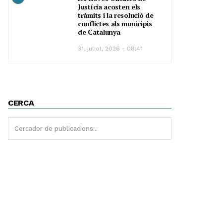
Justícia acosten els
tràmits i la resolució de
conflictes als municipis
de Catalunya
31, juliol, 2026 - 08:41
CERCA