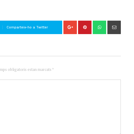
Comparteix-ho a Twitter
amps obligatoris estan marcats *