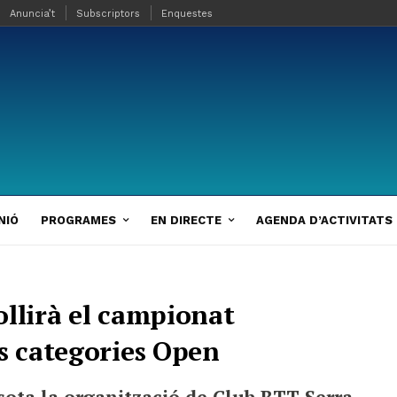
Anuncia’t
Subscriptors
Enquestes
NIÓ
PROGRAMES
EN DIRECTE
AGENDA D’ACTIVITATS
ollirà el campionat
es categories Open
 sota la organització de Club BTT Serra