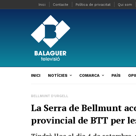
Inici
Contacte
Política de privacitat
Qui som
INICI
NOTÍCIES
COMARCA
PAÍS
OPI
BELLMUNT D'URGELL
La Serra de Bellmunt ac
provincial de BTT per l
Tindrà lloc el dia 4 de setembre,