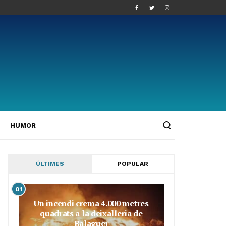
HUMOR
ÚLTIMES
POPULAR
01
Un incendi crema 4.000 metres
quadrats a la deixalleria de
Balaguer