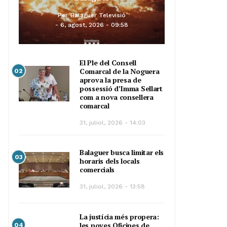
Per
Balaguer Televisió
6, agost, 2026 - 09:58
El Ple del Consell
Comarcal de la Noguera
02
aprova la presa de
possessió d’Imma Sellart
com a nova consellera
comarcal
31, juliol, 2026 - 14:03
Balaguer busca limitar els
03
horaris dels locals
comercials
31, juliol, 2026 - 13:58
La justícia més propera:
les noves Oficines de
04