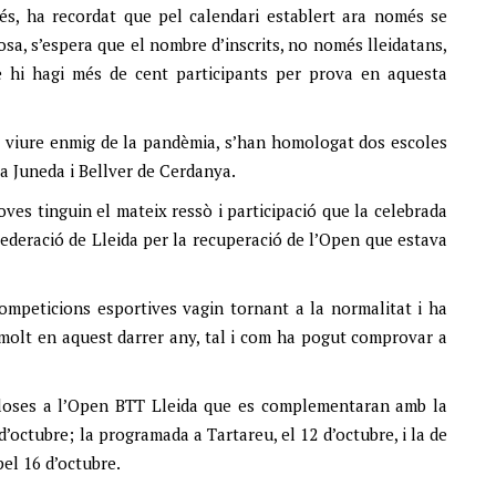
s, ha recordat que pel calendari establert ara només se
osa, s’espera que el nombre d’inscrits, no només lleidatans,
e hi hagi més de cent participants per prova en aquesta
t viure enmig de la pandèmia, s’han homologat dos escoles
 a Juneda i Bellver de Cerdanya.
oves tinguin el mateix ressò i participació que la celebrada
 Federació de Lleida per la recuperació de l’Open que estava
competicions esportives vagin tornant a la normalitat i ha
t molt en aquest darrer any, tal i com ha pogut comprovar a
closes a l’Open BTT Lleida que es complementaran amb la
d’octubre; la programada a Tartareu, el 12 d’octubre, i la de
pel 16 d’octubre.