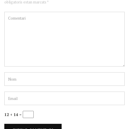
obligatoris estan marcats *
12 + 14 =