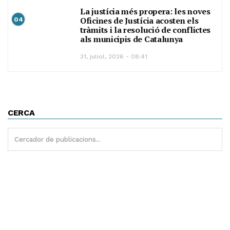
La justícia més propera: les noves
Oficines de Justícia acosten els
04
tràmits i la resolució de conflictes
als municipis de Catalunya
31, juliol, 2026 - 08:41
CERCA