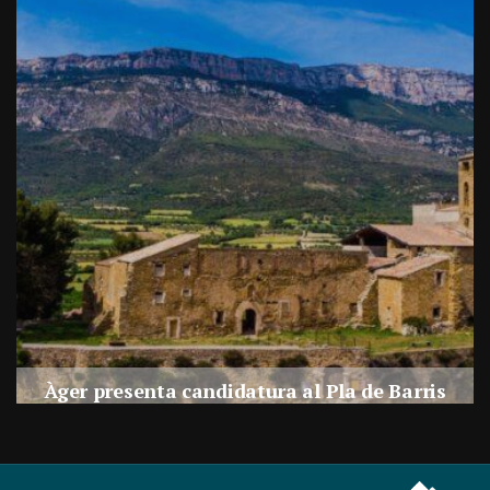
a
Àger presenta candidatura al Pla de Barris
s
Per
Balaguer Televisió
27, juliol, 2026 - 09:42