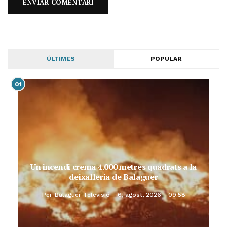
ÚLTIMES
POPULAR
01
Un incendi crema 4.000 metres quadrats a la
deixalleria de Balaguer
Per
Balaguer Televisió
6, agost, 2026 - 09:58