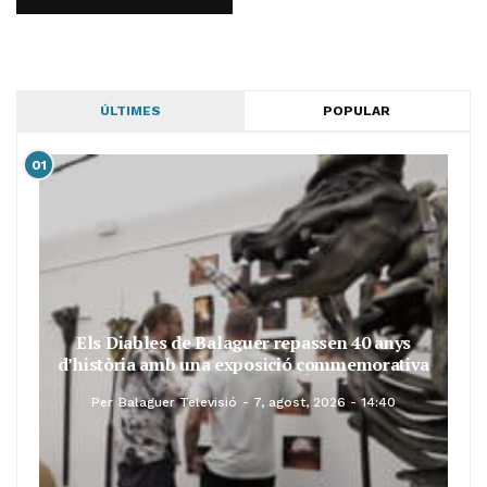
ÚLTIMES
POPULAR
01
Els Diables de Balaguer repassen 40 anys
d’història amb una exposició commemorativa
Per
Balaguer Televisió
7, agost, 2026 - 14:40