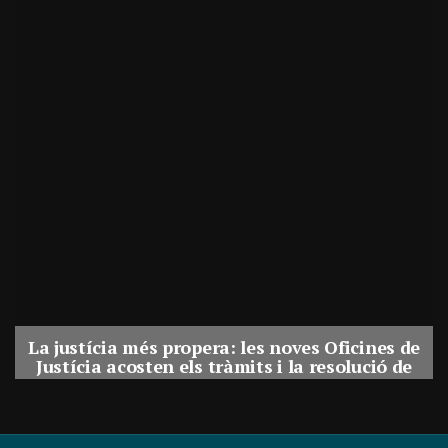
La justícia més propera: les noves Oficines de
Justícia acosten els tràmits i la resolució de
conflictes als municipis de Catalunya
Per
Balaguer Televisió
31, juliol, 2026 - 08:41