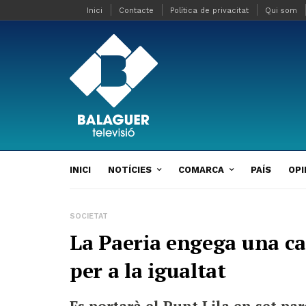
Inici
Contacte
Política de privacitat
Qui som
INICI
NOTÍCIES
COMARCA
PAÍS
OPI
SOCIETAT
La Paeria engega una c
per a la igualtat
Es portarà el Punt Lila en set par