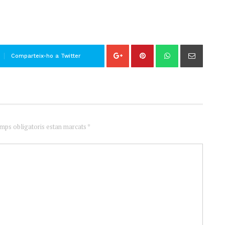
Comparteix-ho a Twitter
amps obligatoris estan marcats *