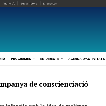
Anuncia’t
Subscriptors
Enquestes
NIÓ
PROGRAMES
EN DIRECTE
AGENDA D’ACTIVITATS
ampanya de conscienciació
cs infantils amb la idea de realitzar