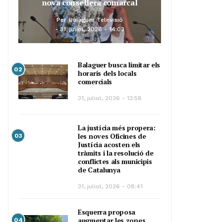
nova consellera comarcal
Per
Balaguer Televisió
31, juliol, 2026 - 14:03
Balaguer busca limitar els
02
horaris dels locals
comercials
31, juliol, 2026 - 13:58
La justícia més propera:
les noves Oficines de
03
Justícia acosten els
tràmits i la resolució de
conflictes als municipis
de Catalunya
31, juliol, 2026 - 08:41
Esquerra proposa
augmentar les zones
04