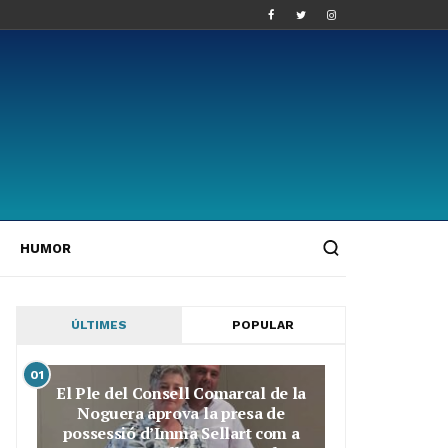
HUMOR
ÚLTIMES
POPULAR
01
El Ple del Consell Comarcal de la
Noguera aprova la presa de
possessió d’Imma Sellart com a