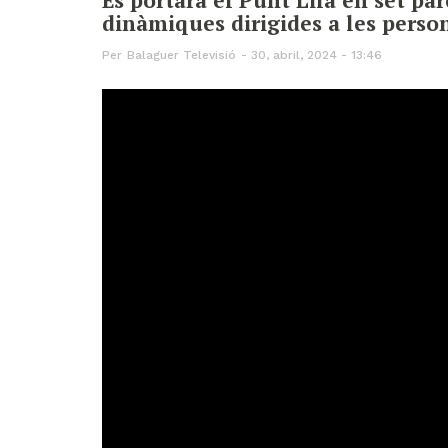
dinàmiques dirigides a les person
Per
Balaguer Televisió
30, abril, 2024 - 13:46