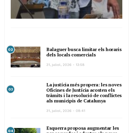
Balaguer busca limitar els horaris
02
dels locals comercials
31, juliol, 2026 - 13:58
La justícia més propera: les noves
Oficines de Justícia acosten els
03
tràmits i la resolució de conflictes
als municipis de Catalunya
31, juliol, 2026 - 08:41
Esquerra proposa augmentar les
04