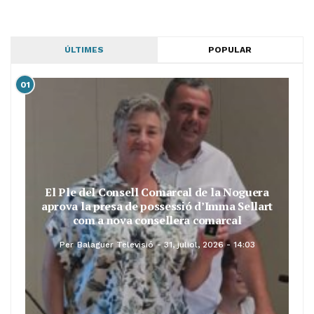
ÚLTIMES
POPULAR
01
El Ple del Consell Comarcal de la Noguera
aprova la presa de possessió d’Imma Sellart
com a nova consellera comarcal
Per
Balaguer Televisió
31, juliol, 2026 - 14:03