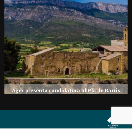
a
Àger presenta candidatura al Pla de Barris
s
Per
Balaguer Televisió
27, juliol, 2026 - 09:42
Correu electrònic:
info@balaguer.tv