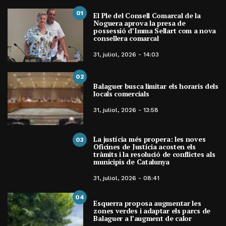
01
El Ple del Consell Comarcal de la
Noguera aprova la presa de
possessió d’Imma Sellart com a nova
consellera comarcal
31, juliol, 2026 - 14:03
02
Balaguer busca limitar els horaris dels
locals comercials
31, juliol, 2026 - 13:58
La justícia més propera: les noves
03
Oficines de Justícia acosten els
tràmits i la resolució de conflictes als
municipis de Catalunya
31, juliol, 2026 - 08:41
04
Esquerra proposa augmentar les
zones verdes i adaptar els parcs de
Balaguer a l’augment de calor