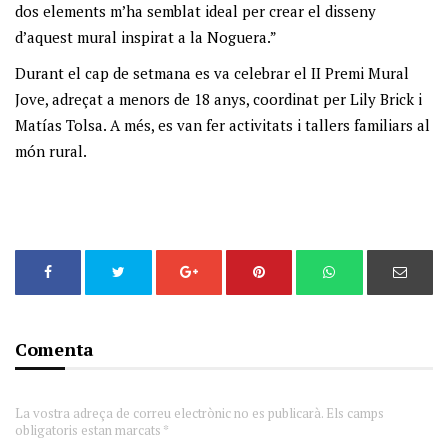
dos elements m’ha semblat ideal per crear el disseny
d’aquest mural inspirat a la Noguera.”
Durant el cap de setmana es va celebrar el II Premi Mural
Jove, adreçat a menors de 18 anys, coordinat per Lily Brick i
Matías Tolsa. A més, es van fer activitats i tallers familiars al
món rural.
Comenta
La vostra adreça de correu electrònic no es publicarà. Els camps
obligatoris estan marcats *