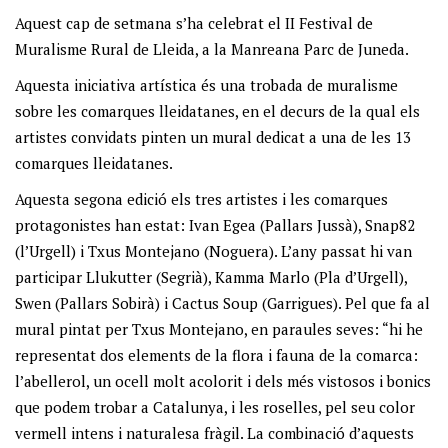
Aquest cap de setmana s’ha celebrat el II Festival de
Muralisme Rural de Lleida, a la Manreana Parc de Juneda.
Aquesta iniciativa artística és una trobada de muralisme
sobre les comarques lleidatanes, en el decurs de la qual els
artistes convidats pinten un mural dedicat a una de les 13
comarques lleidatanes.
Aquesta segona edició els tres artistes i les comarques
protagonistes han estat: Ivan Egea (Pallars Jussà), Snap82
(l’Urgell) i Txus Montejano (Noguera). L’any passat hi van
participar Llukutter (Segrià), Kamma Marlo (Pla d’Urgell),
Swen (Pallars Sobirà) i Cactus Soup (Garrigues). Pel que fa al
mural pintat per Txus Montejano, en paraules seves: “hi he
representat dos elements de la flora i fauna de la comarca:
l’abellerol, un ocell molt acolorit i dels més vistosos i bonics
que podem trobar a Catalunya, i les roselles, pel seu color
vermell intens i naturalesa fràgil. La combinació d’aquests