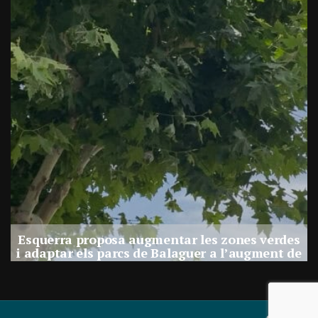
e
Esquerra proposa augmentar les zones verdes
i adaptar els parcs de Balaguer a l’augment de
calor
Per
Balaguer Televisió
30, juliol, 2026 - 12:01