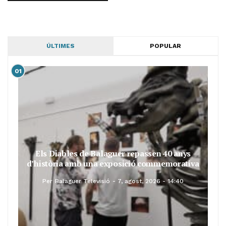
ÚLTIMES
POPULAR
01
Els Diables de Balaguer repassen 40 anys
d’història amb una exposició commemorativa
Per
Balaguer Televisió
7, agost, 2026 - 14:40