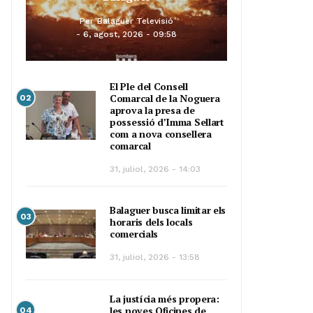
Per
Balaguer Televisió
6, agost, 2026 - 09:58
El Ple del Consell
Comarcal de la Noguera
02
aprova la presa de
possessió d’Imma Sellart
com a nova consellera
comarcal
31, juliol, 2026 - 14:03
Balaguer busca limitar els
03
horaris dels locals
comercials
31, juliol, 2026 - 13:58
La justícia més propera:
les noves Oficines de
04