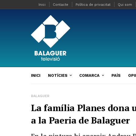
Inici
Contacte
Política de privacitat
Qui som
INICI
NOTÍCIES
COMARCA
PAÍS
OPI
BALAGUER
La família Planes dona 
a la Paeria de Balaguer
En la pintura hi apareix Andreu P