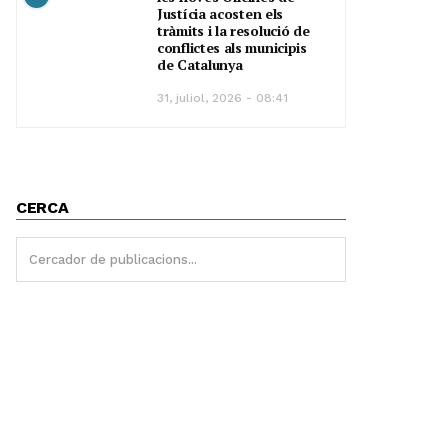
Justícia acosten els
tràmits i la resolució de
conflictes als municipis
de Catalunya
31, juliol, 2026 - 08:41
CERCA