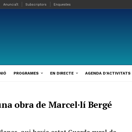
Anuncia’t
Subscriptors
Enquestes
NIÓ
PROGRAMES
EN DIRECTE
AGENDA D’ACTIVITATS
una obra de Marcel·lí Bergé
lanes, qui havia estat Guarda rural de