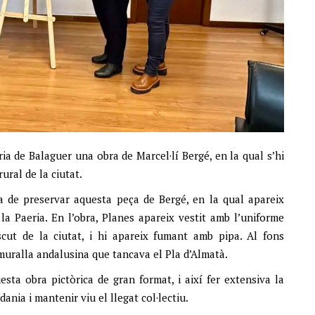
ria de Balaguer una obra de Marcel·lí Bergé, en la qual s’hi
ural de la ciutat.
a de preservar aquesta peça de Bergé, en la qual apareix
a Paeria. En l’obra, Planes apareix vestit amb l’uniforme
escut de la ciutat, i hi apareix fumant amb pipa. Al fons
 muralla andalusina que tancava el Pla d’Almatà.
sta obra pictòrica de gran format, i així fer extensiva la
ania i mantenir viu el llegat col·lectiu.