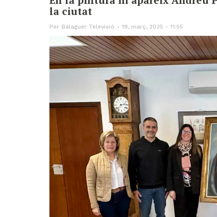
la ciutat
Per
Balaguer Televisió
19, març, 2025 - 11:55