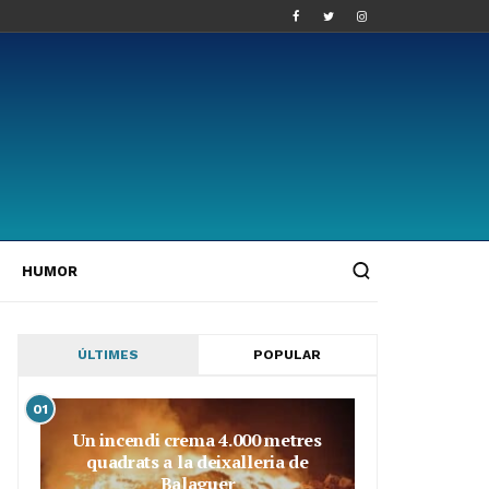
HUMOR
ÚLTIMES
POPULAR
01
Un incendi crema 4.000 metres
quadrats a la deixalleria de
Balaguer