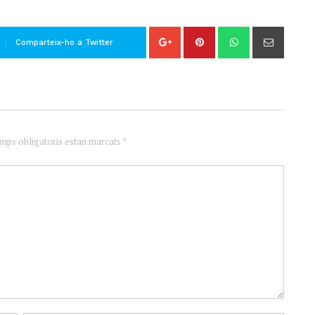
Comparteix-ho a Twitter
amps obligatoris estan marcats *