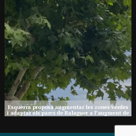
e
Esquerra proposa augmentar les zones verdes
i adaptar els parcs de Balaguer a l’augment de
calor
Per
Balaguer Televisió
30, juliol, 2026 - 12:01