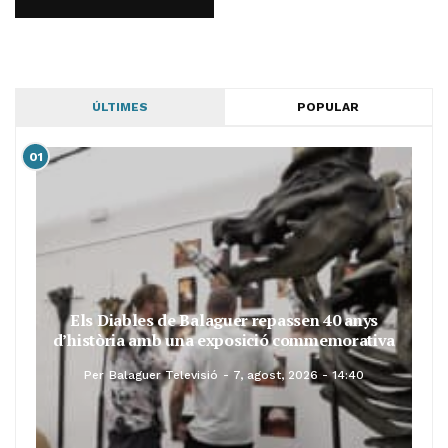
ÚLTIMES
POPULAR
01
Els Diables de Balaguer repassen 40 anys
d’història amb una exposició commemorativa
Per
Balaguer Televisió
7, agost, 2026 - 14:40