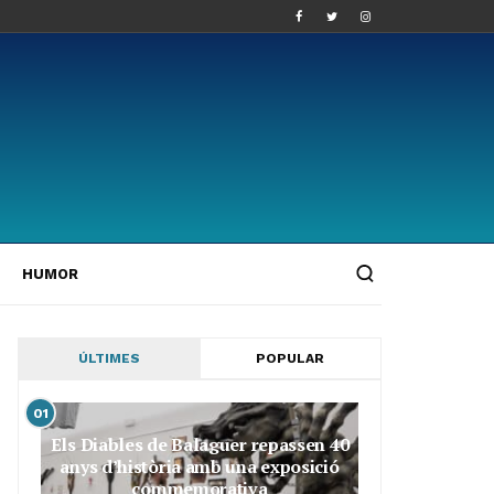
HUMOR
ÚLTIMES
POPULAR
01
Els Diables de Balaguer repassen 40
anys d’història amb una exposició
commemorativa