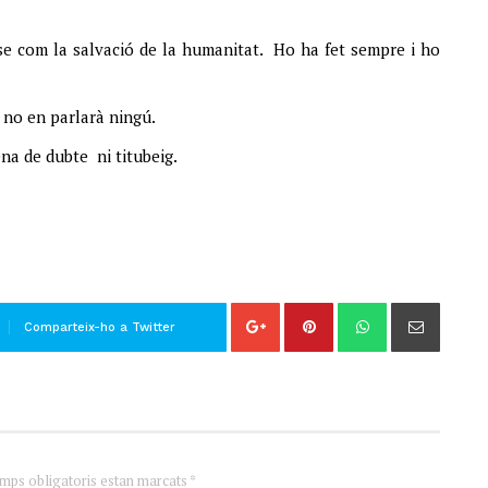
se com la salvació de la humanitat. Ho ha fet sempre i ho
, no en parlarà ningú.
na de dubte ni titubeig.
Comparteix-ho a Twitter
amps obligatoris estan marcats *