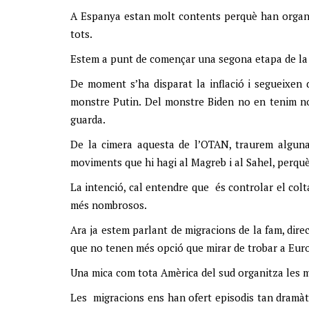
A Espanya estan molt contents perquè han organi
tots.
Estem a punt de començar una segona etapa de la g
De moment s’ha disparat la inflació i segueixen d
monstre Putin. Del monstre Biden no en tenim not
guarda.
De la cimera aquesta de l’OTAN, traurem alguna
moviments que hi hagi al Magreb i al Sahel, perquè
La intenció, cal entendre que és controlar el colt
més nombrosos.
Ara ja estem parlant de migracions de la fam, dir
que no tenen més opció que mirar de trobar a Eur
Una mica com tota Amèrica del sud organitza les m
Les migracions ens han ofert episodis tan dramàti