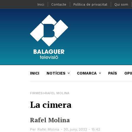
Inici
Contacte
Política de privacitat
Qui som
INICI
NOTÍCIES
COMARCA
PAÍS
OPI
FIRMES>RAFEL MOLINA
La cimera
Rafel Molina
Per
Rafel Molina
30, juny, 2022 - 15:42