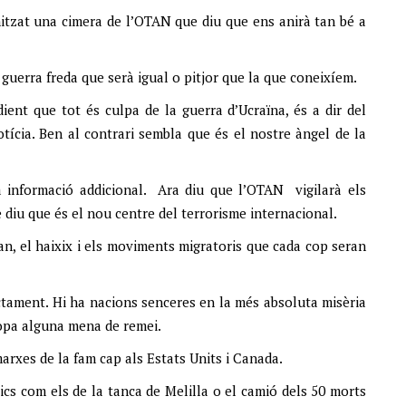
tzat una cimera de l’OTAN que diu que ens anirà tan bé a
uerra freda que serà igual o pitjor que la que coneixíem.
ient que tot és culpa de la guerra d’Ucraïna, és a dir del
ícia. Ben al contrari sembla que és el nostre àngel de la
 informació addicional. Ara diu que l’OTAN vigilarà els
 diu que és el nou centre del terrorisme internacional.
an, el haixix i els moviments migratoris que cada cop seran
ectament. Hi ha nacions senceres en la més absoluta misèria
opa alguna mena de remei.
arxes de la fam cap als Estats Units i Canada.
cs com els de la tanca de Melilla o el camió dels 50 morts