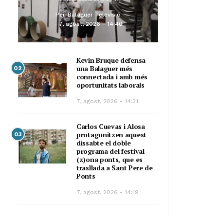
Per
Balaguer Televisió
7, agost, 2026 - 14:40
Kevin Bruque defensa
una Balaguer més
02
connectada i amb més
oportunitats laborals
7, agost, 2026 - 14:31
Carlos Cuevas i Alosa
protagonitzen aquest
03
dissabte el doble
programa del festival
(z)ona ponts, que es
trasllada a Sant Pere de
Ponts
7, agost, 2026 - 14:19