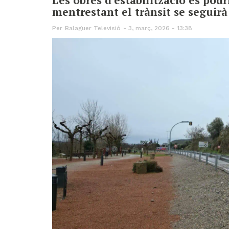
mentrestant el trànsit se seguirà 
Per
Balaguer Televisió
3, març, 2026 - 13:38