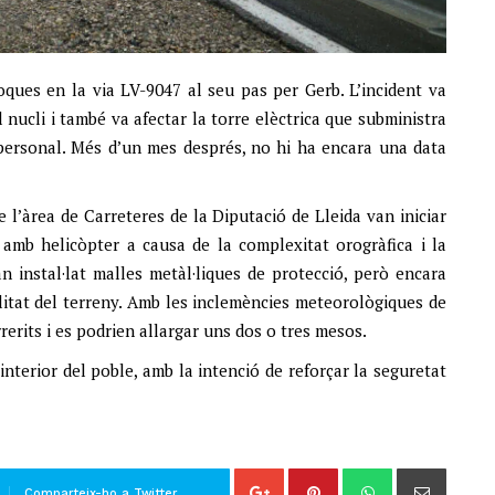
ques en la via LV-9047 al seu pas per Gerb. L’incident va
 nucli i també va afectar la torre elèctrica que subministra
 personal. Més d’un mes després, no hi ha encara una data
e l’àrea de Carreteres de la Diputació de Lleida van iniciar
es amb helicòpter a causa de la complexitat orogràfica i la
han instal·lat malles metàl·liques de protecció, però encara
ilitat del terreny. Amb les inclemències meteorològiques de
rerits i es podrien allargar uns dos o tres mesos.
interior del poble, amb la intenció de reforçar la seguretat
Comparteix-ho a Twitter