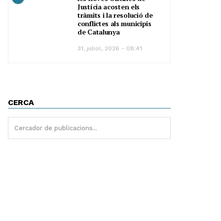
Justícia acosten els
tràmits i la resolució de
conflictes als municipis
de Catalunya
31, juliol, 2026 - 08:41
CERCA