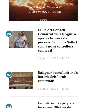
Per
Balaguer Televisió
6, agost, 2026 - 09:58
El Ple del Consell
Comarcal de la Noguera
02
aprova la presa de
possessió d’Imma Sellart
com a nova consellera
comarcal
31, juliol, 2026 - 14:03
Balaguer busca limitar els
03
horaris dels locals
comercials
31, juliol, 2026 - 13:58
La justícia més propera:
les noves Oficines de
04