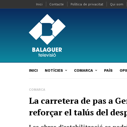
Inici
Contacte
Política de privacitat
Qui som
INICI
NOTÍCIES
COMARCA
PAÍS
OPI
COMARCA
La carretera de pas a G
reforçar el talús del de
Les obres d’estabilització es podr