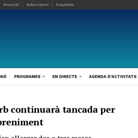
Anuncia’t
Subscriptors
Enquestes
NIÓ
PROGRAMES
EN DIRECTE
AGENDA D’ACTIVITATS
erb continuarà tancada per
spreniment
ien allargar dos o tres mesos,