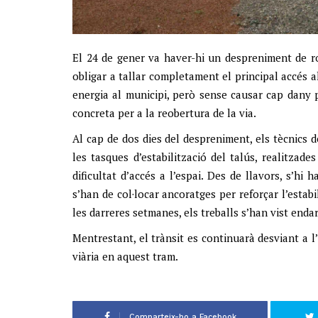
El 24 de gener va haver-hi un despreniment de ro
obligar a tallar completament el principal accés al
energia al municipi, però sense causar cap dany
concreta per a la reobertura de la via.
Al cap de dos dies del despreniment, els tècnics d
les tasques d’estabilització del talús, realitzad
dificultat d’accés a l’espai. Des de llavors, s’hi 
s’han de col·locar ancoratges per reforçar l’estab
les darreres setmanes, els treballs s’han vist endar
Mentrestant, el trànsit es continuarà desviant a l’
viària en aquest tram.
Comparteix-ho a Facebook