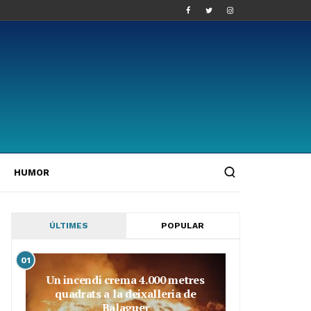
HUMOR
ÚLTIMES
POPULAR
01
Un incendi crema 4.000 metres
quadrats a la deixalleria de
Balaguer