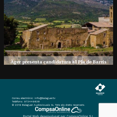
a
Àger presenta candidatura al Pla de Barris
s
Per
Balaguer Televisió
27, juliol, 2026 - 09:42
Correu electrònic:
info@balaguer.tv
Telèfons: 973449838
© 2019 Balaguer Audiovisuals SL Tots els drets reservats.
Portal Web desenvolupat per CompsaOnline S.L.