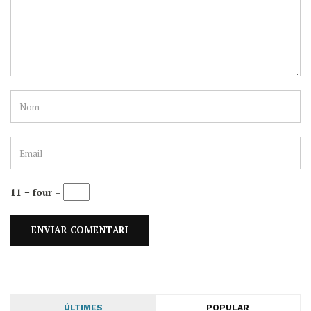
11 − four =
ÚLTIMES
POPULAR