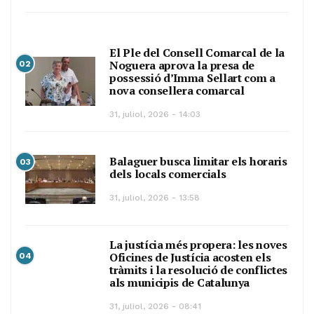
El Ple del Consell Comarcal de la
Noguera aprova la presa de
02
possessió d’Imma Sellart com a
nova consellera comarcal
31, juliol, 2026 - 14:03
Balaguer busca limitar els horaris
03
dels locals comercials
31, juliol, 2026 - 13:58
La justícia més propera: les noves
Oficines de Justícia acosten els
04
tràmits i la resolució de conflictes
als municipis de Catalunya
31, juliol, 2026 - 08:41