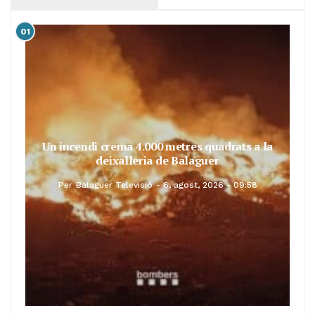
01
Un incendi crema 4.000 metres quadrats a la
deixalleria de Balaguer
Per
Balaguer Televisió
6, agost, 2026 - 09:58